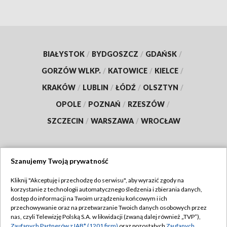
BIAŁYSTOK
/
BYDGOSZCZ
/
GDAŃSK
/
GORZÓW WLKP.
/
KATOWICE
/
KIELCE
/
KRAKÓW
/
LUBLIN
/
ŁÓDŹ
/
OLSZTYN
/
OPOLE
/
POZNAŃ
/
RZESZÓW
/
SZCZECIN
/
WARSZAWA
/
WROCŁAW
Szanujemy Twoją prywatność
Dołącz do nas:
Kliknij "Akceptuję i przechodzę do serwisu", aby wyrazić zgody na
korzystanie z technologii automatycznego śledzenia i zbierania danych,
TVP
dostęp do informacji na Twoim urządzeniu końcowym i ich
Abonament TVP
przechowywanie oraz na przetwarzanie Twoich danych osobowych przez
Regulamin TVP
nas, czyli Telewizję Polską S.A. w likwidacji (zwaną dalej również „TVP”),
Emisja w TVP
Zaufanych Partnerów z IAB* (1201 firm)
oraz pozostałych
Zaufanych
Polityka prywatności