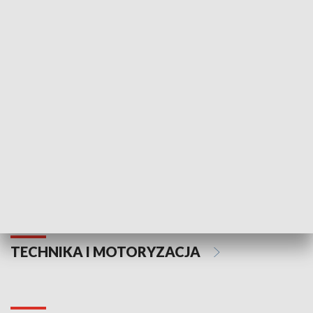
KULTURA I SZTUKA
Informator kulturalny
Drzwi do kult
TECHNIKA I MOTORYZACJA