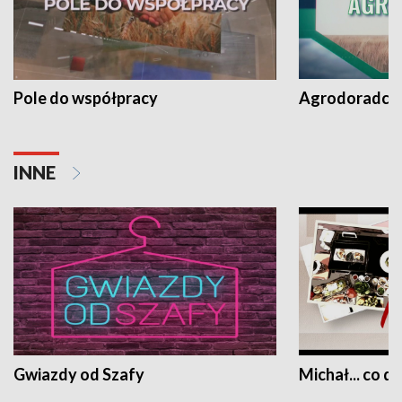
Pole do współpracy
Agrodoradcy 
INNE
Gwiazdy od Szafy
Michał... co dz