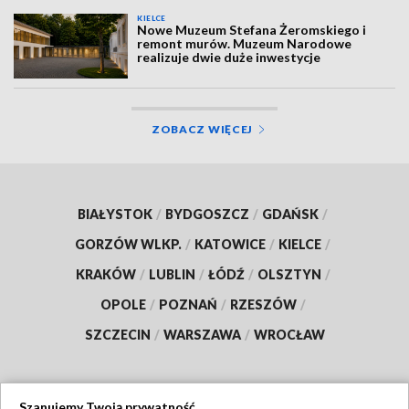
KIELCE
Nowe Muzeum Stefana Żeromskiego i
remont murów. Muzeum Narodowe
realizuje dwie duże inwestycje
ZOBACZ WIĘCEJ
BIAŁYSTOK
/
BYDGOSZCZ
/
GDAŃSK
/
GORZÓW WLKP.
/
KATOWICE
/
KIELCE
/
KRAKÓW
/
LUBLIN
/
ŁÓDŹ
/
OLSZTYN
/
OPOLE
/
POZNAŃ
/
RZESZÓW
/
SZCZECIN
/
WARSZAWA
/
WROCŁAW
Szanujemy Twoją prywatność