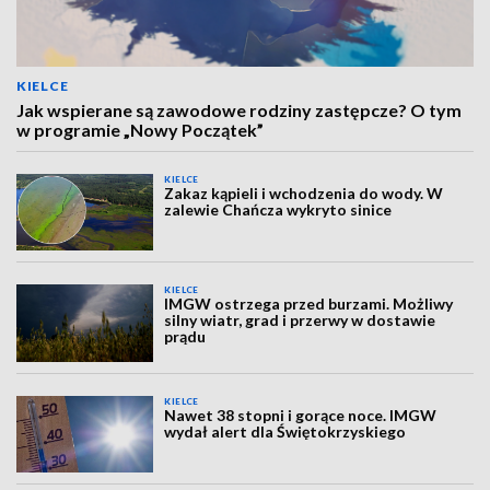
KIELCE
Jak wspierane są zawodowe rodziny zastępcze? O tym
w programie „Nowy Początek”
KIELCE
Zakaz kąpieli i wchodzenia do wody. W
zalewie Chańcza wykryto sinice
KIELCE
IMGW ostrzega przed burzami. Możliwy
silny wiatr, grad i przerwy w dostawie
prądu
KIELCE
Nawet 38 stopni i gorące noce. IMGW
wydał alert dla Świętokrzyskiego