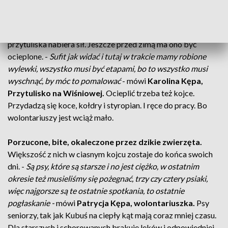
Przytulisko na Wiśniowej.
Małe duże, mieszańce, rasowe.
Wszystkie mają podobne historie, w każdej zawiedli ci,
którym najbardziej ufały. Fafik w jednym z pomieszczeń,
przytuliska nabiera sił. Jeszcze przed zimą ma ono być
ocieplone. -
Sufit jak widać i tutaj w trakcie mamy robione
wylewki, wszystko musi być etapami, bo to wszystko musi
wyschnąć, by móc to pomalować
- mówi
Karolina Kępa,
Przytulisko na Wiśniowej.
Ocieplić trzeba też kojce.
Przydadzą się koce, kołdry i styropian. I ręce do pracy. Bo
wolontariuszy jest wciąż mało.
Porzucone, bite, okaleczone przez dzikie zwierzęta.
Większość z nich w ciasnym kojcu zostaje do końca swoich
dni. -
Są psy, które są starsze i no jest ciężko, w ostatnim
okresie też musieliśmy się pożegnać, trzy czy cztery psiaki,
więc najgorsze są te ostatnie spotkania, to ostatnie
pogłaskanie -
mówi
Patrycja Kępa, wolontariuszka.
Psy
seniorzy, tak jak Kubuś na ciepły kąt mają coraz mniej czasu.
Dla starszych i schorowanych brakuje leków i odpowiedniej