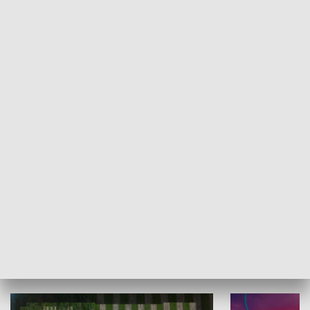
Informator kulturalny
Drzwi do kult
TECHNIKA I MOTORYZACJA
WYPOCZYNEK I REKREACJA