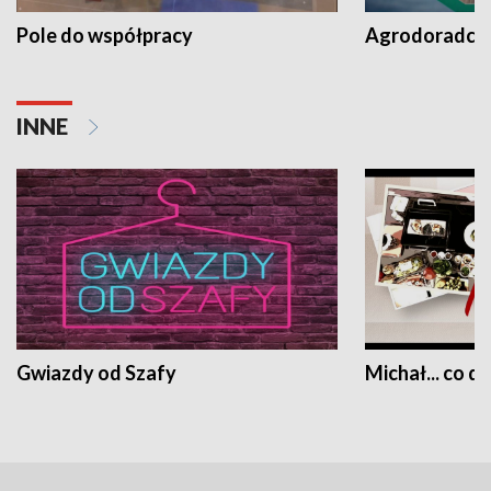
Pole do współpracy
Agrodoradcy 
INNE
Gwiazdy od Szafy
Michał... co dz