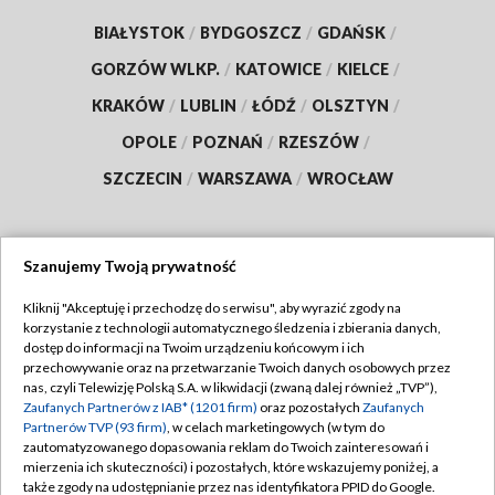
BIAŁYSTOK
/
BYDGOSZCZ
/
GDAŃSK
/
GORZÓW WLKP.
/
KATOWICE
/
KIELCE
/
KRAKÓW
/
LUBLIN
/
ŁÓDŹ
/
OLSZTYN
/
OPOLE
/
POZNAŃ
/
RZESZÓW
/
SZCZECIN
/
WARSZAWA
/
WROCŁAW
Szanujemy Twoją prywatność
Dołącz do nas:
Kliknij "Akceptuję i przechodzę do serwisu", aby wyrazić zgody na
korzystanie z technologii automatycznego śledzenia i zbierania danych,
TVP
dostęp do informacji na Twoim urządzeniu końcowym i ich
Abonament TVP
przechowywanie oraz na przetwarzanie Twoich danych osobowych przez
Regulamin TVP
nas, czyli Telewizję Polską S.A. w likwidacji (zwaną dalej również „TVP”),
Emisja w TVP
Zaufanych Partnerów z IAB* (1201 firm)
oraz pozostałych
Zaufanych
Polityka prywatności
Partnerów TVP (93 firm)
, w celach marketingowych (w tym do
Centrum informacji TVP
Moje zgody
zautomatyzowanego dopasowania reklam do Twoich zainteresowań i
mierzenia ich skuteczności) i pozostałych, które wskazujemy poniżej, a
Naziemna Telewizja Cyfrowa
Pomoc
także zgody na udostępnianie przez nas identyfikatora PPID do Google.