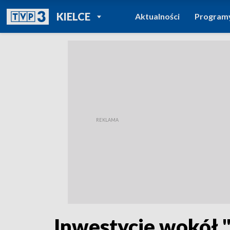
POWRÓT DO
KIELCE
Aktualności
Program
TVP REGIONY
Inwestycje wokół 