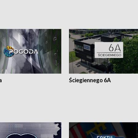
a
Ściegiennego 6A