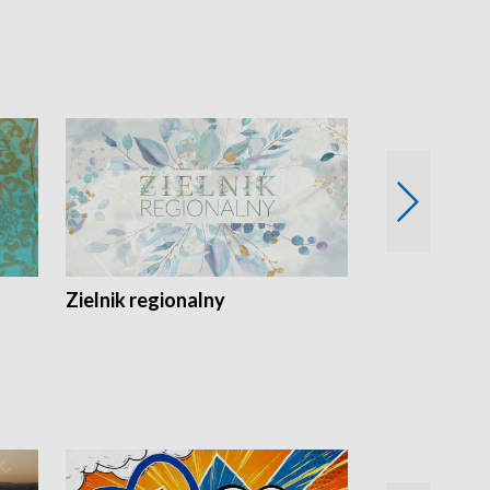
Zielnik regionalny
EkoLogiczni