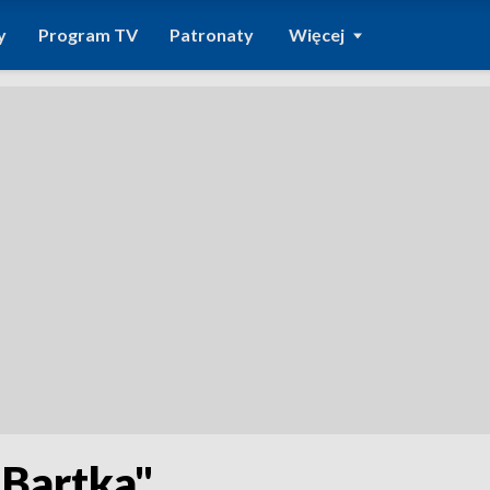
y
Program TV
Patronaty
Więcej
"Bartka"