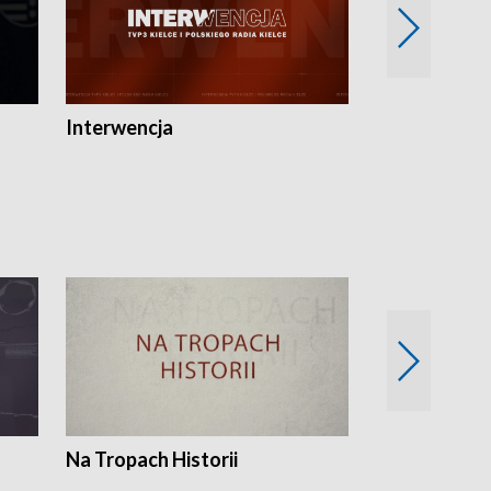
Interwencja
Fakty i Opin
Na Tropach Historii
Szept ziemi