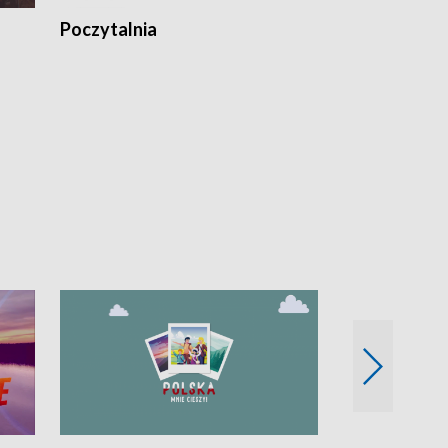
Poczytalnia
Koncerty TV