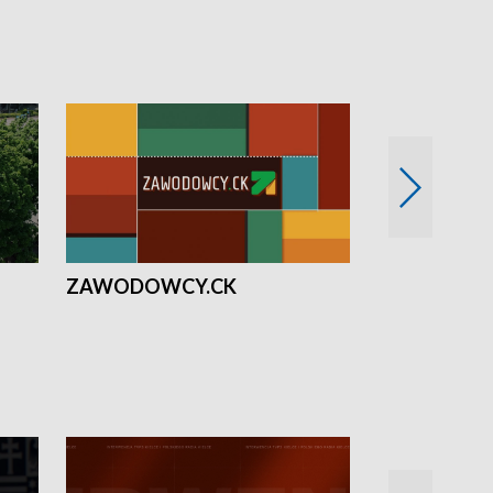
ZAWODOWCY.CK
Solidarni z U