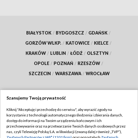
BIAŁYSTOK
/
BYDGOSZCZ
/
GDAŃSK
/
GORZÓW WLKP.
/
KATOWICE
/
KIELCE
/
KRAKÓW
/
LUBLIN
/
ŁÓDŹ
/
OLSZTYN
/
OPOLE
/
POZNAŃ
/
RZESZÓW
/
SZCZECIN
/
WARSZAWA
/
WROCŁAW
Szanujemy Twoją prywatność
Dołącz do nas:
Kliknij "Akceptuję i przechodzę do serwisu", aby wyrazić zgody na
korzystanie z technologii automatycznego śledzenia i zbierania danych,
TVP
dostęp do informacji na Twoim urządzeniu końcowym i ich
Abonament TVP
przechowywanie oraz na przetwarzanie Twoich danych osobowych przez
Regulamin TVP
nas, czyli Telewizję Polską S.A. w likwidacji (zwaną dalej również „TVP”),
Emisja w TVP
Zaufanych Partnerów z IAB* (1201 firm)
oraz pozostałych
Zaufanych
Polityka prywatności