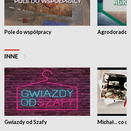
Pole do współpracy
Agrodoradcy 
INNE
Gwiazdy od Szafy
Michał... co dz