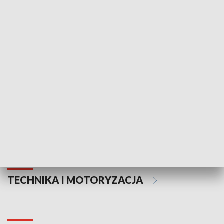
KULTURA I SZTUKA
Informator kulturalny
Drzwi do kult
TECHNIKA I MOTORYZACJA