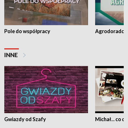
Pole do współpracy
Agrodoradcy 
INNE
Gwiazdy od Szafy
Michał... co dz