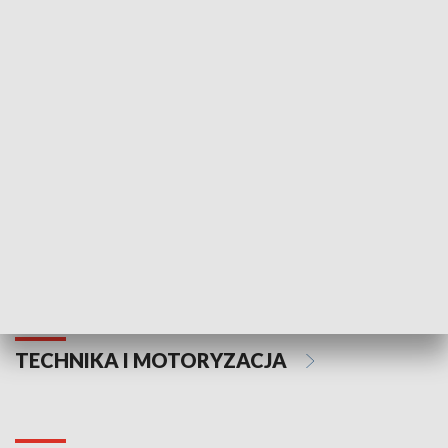
KULTURA I SZTUKA
Informator kulturalny
Drzwi do kult
TECHNIKA I MOTORYZACJA