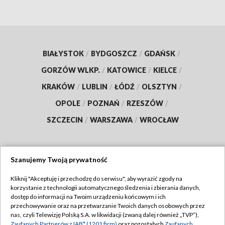
BIAŁYSTOK
/
BYDGOSZCZ
/
GDAŃSK
/
GORZÓW WLKP.
/
KATOWICE
/
KIELCE
/
KRAKÓW
/
LUBLIN
/
ŁÓDŹ
/
OLSZTYN
/
OPOLE
/
POZNAŃ
/
RZESZÓW
/
SZCZECIN
/
WARSZAWA
/
WROCŁAW
Szanujemy Twoją prywatność
Dołącz do nas:
Kliknij "Akceptuję i przechodzę do serwisu", aby wyrazić zgody na
korzystanie z technologii automatycznego śledzenia i zbierania danych,
TVP
dostęp do informacji na Twoim urządzeniu końcowym i ich
Abonament TVP
przechowywanie oraz na przetwarzanie Twoich danych osobowych przez
Regulamin TVP
nas, czyli Telewizję Polską S.A. w likwidacji (zwaną dalej również „TVP”),
Emisja w TVP
Zaufanych Partnerów z IAB* (1201 firm)
oraz pozostałych
Zaufanych
Polityka prywatności