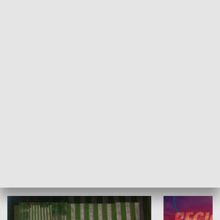
Informator kulturalny
Drzwi do kult
TECHNIKA I MOTORYZACJA
WYPOCZYNEK I REKREACJA