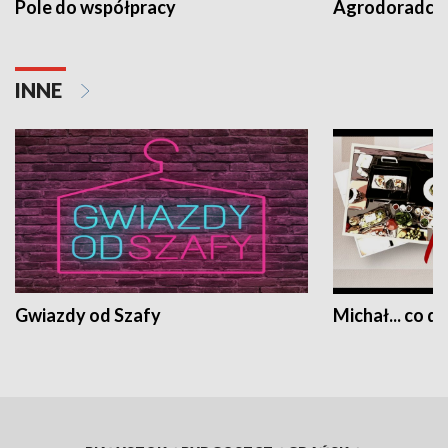
Pole do współpracy
Agrodoradcy 
INNE
Gwiazdy od Szafy
Michał... co dz