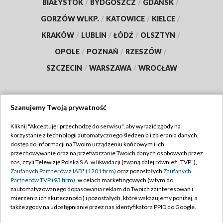
BIAŁYSTOK
/
BYDGOSZCZ
/
GDAŃSK
/
GORZÓW WLKP.
/
KATOWICE
/
KIELCE
/
KRAKÓW
/
LUBLIN
/
ŁÓDŹ
/
OLSZTYN
/
OPOLE
/
POZNAŃ
/
RZESZÓW
/
SZCZECIN
/
WARSZAWA
/
WROCŁAW
Szanujemy Twoją prywatność
Dołącz do nas:
Kliknij "Akceptuję i przechodzę do serwisu", aby wyrazić zgody na
korzystanie z technologii automatycznego śledzenia i zbierania danych,
TVP
dostęp do informacji na Twoim urządzeniu końcowym i ich
Abonament TVP
przechowywanie oraz na przetwarzanie Twoich danych osobowych przez
Regulamin TVP
nas, czyli Telewizję Polską S.A. w likwidacji (zwaną dalej również „TVP”),
Emisja w TVP
Zaufanych Partnerów z IAB* (1201 firm)
oraz pozostałych
Zaufanych
Polityka prywatności
Partnerów TVP (93 firm)
, w celach marketingowych (w tym do
Centrum informacji TVP
Moje zgody
zautomatyzowanego dopasowania reklam do Twoich zainteresowań i
mierzenia ich skuteczności) i pozostałych, które wskazujemy poniżej, a
Naziemna Telewizja Cyfrowa
Pomoc
także zgody na udostępnianie przez nas identyfikatora PPID do Google.
Sklep TVP
Biuro reklamy