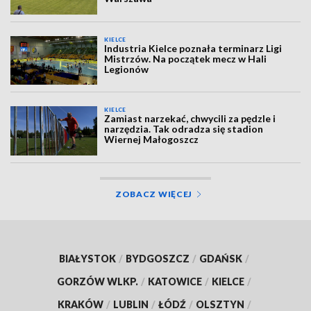
KIELCE
Industria Kielce poznała terminarz Ligi
Mistrzów. Na początek mecz w Hali
Legionów
KIELCE
Zamiast narzekać, chwycili za pędzle i
narzędzia. Tak odradza się stadion
Wiernej Małogoszcz
ZOBACZ WIĘCEJ
BIAŁYSTOK
/
BYDGOSZCZ
/
GDAŃSK
/
GORZÓW WLKP.
/
KATOWICE
/
KIELCE
/
KRAKÓW
/
LUBLIN
/
ŁÓDŹ
/
OLSZTYN
/