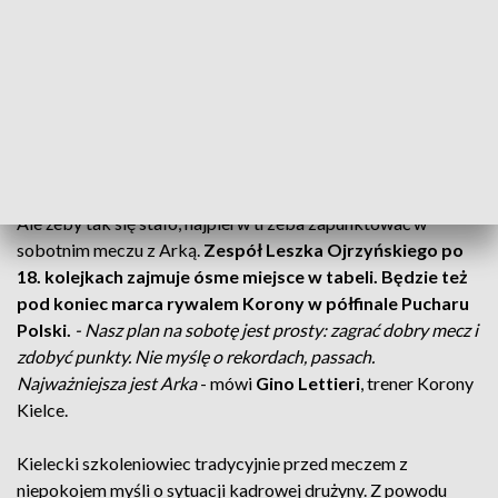
Legia, Cracovia
- te drużyny nie potrafiły wygrać z Koroną.
Świetna passa kielczan trwa od 15 września, kiedy to zespół
Gino Lettieriego przegrał z Lechem.
Do końca roku kielczanie zagrają jeszcze trzy mecze.
Jeśli
pozostaną niepokonani, to wyrównają osiągnięcie z
sezonu 2015/16 gdy drużynę prowadził Marcin Brosz.
Ale żeby tak się stało, najpierw trzeba zapunktować w
sobotnim meczu z Arką.
Zespół Leszka Ojrzyńskiego po
18. kolejkach zajmuje ósme miejsce w tabeli. Będzie też
pod koniec marca rywalem Korony w półfinale Pucharu
Polski.
- Nasz plan na sobotę jest prosty: zagrać dobry mecz i
zdobyć punkty. Nie myślę o rekordach, passach.
Najważniejsza jest Arka
- mówi
Gino Lettieri
, trener Korony
Kielce.
Kielecki szkoleniowiec tradycyjnie przed meczem z
niepokojem myśli o sytuacji kadrowej drużyny. Z powodu