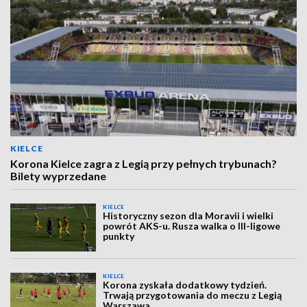
KIELCE
Korona Kielce zagra z Legią przy pełnych trybunach?
Bilety wyprzedane
KIELCE
Historyczny sezon dla Moravii i wielki
powrót AKS-u. Rusza walka o III-ligowe
punkty
KIELCE
Korona zyskała dodatkowy tydzień.
Trwają przygotowania do meczu z Legią
Warszawa