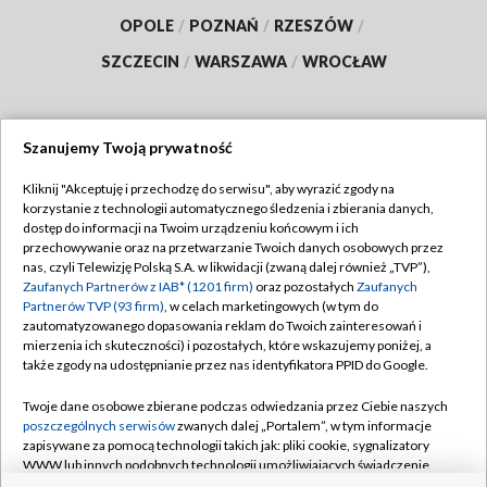
OPOLE
/
POZNAŃ
/
RZESZÓW
/
SZCZECIN
/
WARSZAWA
/
WROCŁAW
Szanujemy Twoją prywatność
Dołącz do nas:
Kliknij "Akceptuję i przechodzę do serwisu", aby wyrazić zgody na
korzystanie z technologii automatycznego śledzenia i zbierania danych,
TVP
dostęp do informacji na Twoim urządzeniu końcowym i ich
Abonament TVP
przechowywanie oraz na przetwarzanie Twoich danych osobowych przez
Regulamin TVP
nas, czyli Telewizję Polską S.A. w likwidacji (zwaną dalej również „TVP”),
Emisja w TVP
Polityka prywatności
Zaufanych Partnerów z IAB* (1201 firm)
oraz pozostałych
Zaufanych
Partnerów TVP (93 firm)
, w celach marketingowych (w tym do
Centrum informacji TVP
Moje zgody
zautomatyzowanego dopasowania reklam do Twoich zainteresowań i
mierzenia ich skuteczności) i pozostałych, które wskazujemy poniżej, a
Naziemna Telewizja Cyfrowa
Pomoc
także zgody na udostępnianie przez nas identyfikatora PPID do Google.
Sklep TVP
Biuro reklamy
Twoje dane osobowe zbierane podczas odwiedzania przez Ciebie naszych
Rada Programowa
Kontakt
poszczególnych serwisów
zwanych dalej „Portalem”, w tym informacje
zapisywane za pomocą technologii takich jak: pliki cookie, sygnalizatory
System NOS
WWW lub innych podobnych technologii umożliwiających świadczenie
dopasowanych i bezpiecznych usług, personalizację treści oraz reklam,