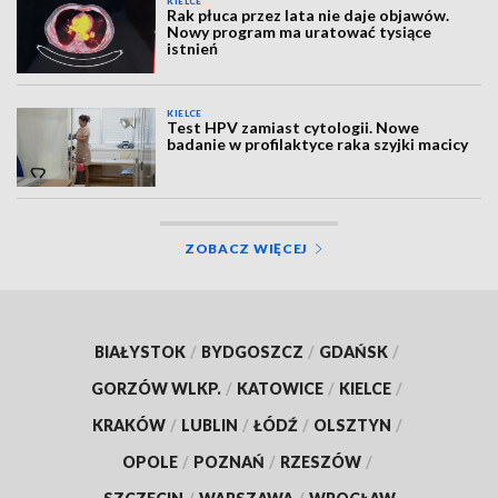
KIELCE
Rak płuca przez lata nie daje objawów.
Nowy program ma uratować tysiące
istnień
KIELCE
Test HPV zamiast cytologii. Nowe
badanie w profilaktyce raka szyjki macicy
ZOBACZ WIĘCEJ
BIAŁYSTOK
/
BYDGOSZCZ
/
GDAŃSK
/
GORZÓW WLKP.
/
KATOWICE
/
KIELCE
/
KRAKÓW
/
LUBLIN
/
ŁÓDŹ
/
OLSZTYN
/
OPOLE
/
POZNAŃ
/
RZESZÓW
/