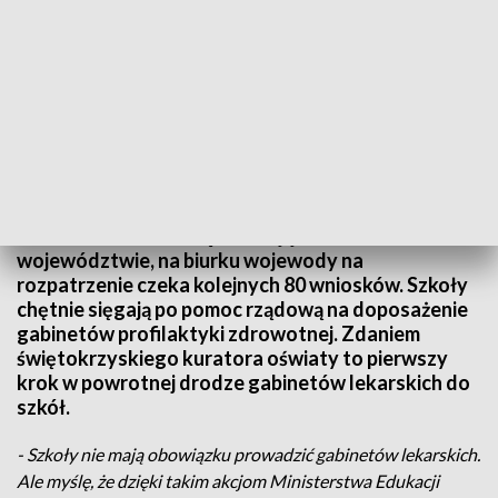
Szkoły odtwarzają gabinety lekarskie
Dwieście sześćdziesiąt dotacji już trafiło do szkół w
województwie, na biurku wojewody na
rozpatrzenie czeka kolejnych 80 wniosków. Szkoły
chętnie sięgają po pomoc rządową na doposażenie
gabinetów profilaktyki zdrowotnej. Zdaniem
świętokrzyskiego kuratora oświaty to pierwszy
krok w powrotnej drodze gabinetów lekarskich do
szkół.
- Szkoły nie mają obowiązku prowadzić gabinetów lekarskich.
Ale myślę, że dzięki takim akcjom Ministerstwa Edukacji