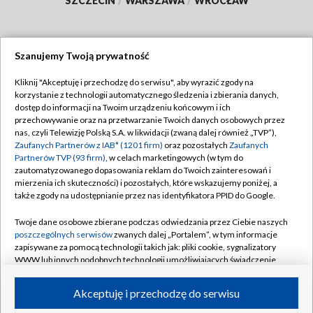
SZCZECIN
/
WARSZAWA
/
WROCŁAW
Szanujemy Twoją prywatność
Dołącz do nas:
Kliknij "Akceptuję i przechodzę do serwisu", aby wyrazić zgody na
korzystanie z technologii automatycznego śledzenia i zbierania danych,
TVP
dostęp do informacji na Twoim urządzeniu końcowym i ich
Abonament TVP
przechowywanie oraz na przetwarzanie Twoich danych osobowych przez
Regulamin TVP
nas, czyli Telewizję Polską S.A. w likwidacji (zwaną dalej również „TVP”),
Emisja w TVP
Polityka prywatności
Zaufanych Partnerów z IAB* (1201 firm)
oraz pozostałych
Zaufanych
Partnerów TVP (93 firm)
, w celach marketingowych (w tym do
Centrum informacji TVP
Moje zgody
zautomatyzowanego dopasowania reklam do Twoich zainteresowań i
mierzenia ich skuteczności) i pozostałych, które wskazujemy poniżej, a
Naziemna Telewizja Cyfrowa
Pomoc
także zgody na udostępnianie przez nas identyfikatora PPID do Google.
Sklep TVP
Biuro reklamy
Twoje dane osobowe zbierane podczas odwiedzania przez Ciebie naszych
Rada Programowa
Kontakt
poszczególnych serwisów
zwanych dalej „Portalem”, w tym informacje
zapisywane za pomocą technologii takich jak: pliki cookie, sygnalizatory
System NOS
WWW lub innych podobnych technologii umożliwiających świadczenie
dopasowanych i bezpiecznych usług, personalizację treści oraz reklam,
Informacje o nadawcy
Kanały
udostępnianie funkcji mediów społecznościowych oraz analizowanie
Akceptuję i przechodzę do serwisu
ruchu w Internecie.
Program dla prasy