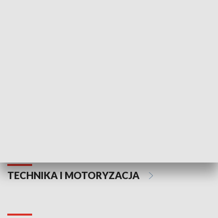
KULTURA I SZTUKA
Informator kulturalny
Drzwi do kult
TECHNIKA I MOTORYZACJA