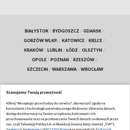
BIAŁYSTOK
/
BYDGOSZCZ
/
GDAŃSK
/
GORZÓW WLKP.
/
KATOWICE
/
KIELCE
/
KRAKÓW
/
LUBLIN
/
ŁÓDŹ
/
OLSZTYN
/
OPOLE
/
POZNAŃ
/
RZESZÓW
/
SZCZECIN
/
WARSZAWA
/
WROCŁAW
Szanujemy Twoją prywatność
Dołącz do nas:
Kliknij "Akceptuję i przechodzę do serwisu", aby wyrazić zgody na
korzystanie z technologii automatycznego śledzenia i zbierania danych,
TVP
dostęp do informacji na Twoim urządzeniu końcowym i ich
Abonament TVP
przechowywanie oraz na przetwarzanie Twoich danych osobowych przez
Regulamin TVP
nas, czyli Telewizję Polską S.A. w likwidacji (zwaną dalej również „TVP”),
Emisja w TVP
Zaufanych Partnerów z IAB* (1201 firm)
oraz pozostałych
Zaufanych
Polityka prywatności