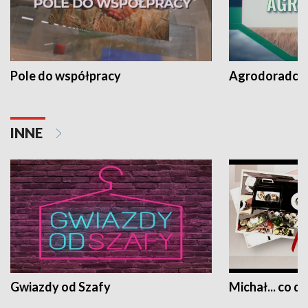
Pole do współpracy
Agrodoradcy 
INNE
Gwiazdy od Szafy
Michał... co dz