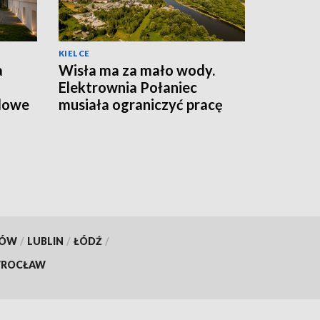
KIELCE
a
Wisła ma za mało wody.
Elektrownia Połaniec
dowe
musiała ograniczyć pracę
bloków
KÓW
/
LUBLIN
/
ŁÓDŹ
/
ROCŁAW