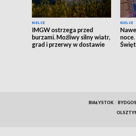
KIELCE
KIELCE
IMGW ostrzega przed
Nawet
burzami. Możliwy silny wiatr,
noce.
grad i przerwy w dostawie
Święt
prądu
BIAŁYSTOK
/
BYDGO
OLSZTY