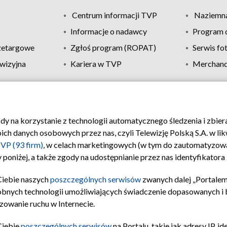
Centrum informacji TVP
Naziemna
Informacje o nadawcy
Program d
zetargowe
Zgłoś program (ROPAT)
Serwis fo
wizyjna
Kariera w TVP
Merchandi
Polityka prywatności
Moje zgody
Pomoc
Biuro re
ody na korzystanie z technologii automatycznego śledzenia i zbie
 danych osobowych przez nas, czyli Telewizję Polską S.A. w likw
VP (93 firm)
, w celach marketingowych (w tym do zautomatyzow
 poniżej, a także zgody na udostępnianie przez nas identyfikator
Ciebie naszych
poszczególnych serwisów
zwanych dalej „Portalem
obnych technologii umożliwiających świadczenie dopasowanych i be
zowanie ruchu w Internecie.
Ciebie
poszczególnych serwisów
na Portalu, takie jak adresy IP, 