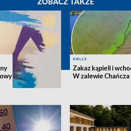
ZOBACZ TAKŻE
KIELCE
iny
Zakaz kąpieli i wch
Nowy
W zalewie Chańcza 