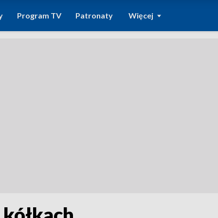
y
Program TV
Patronaty
Więcej
 kółkach