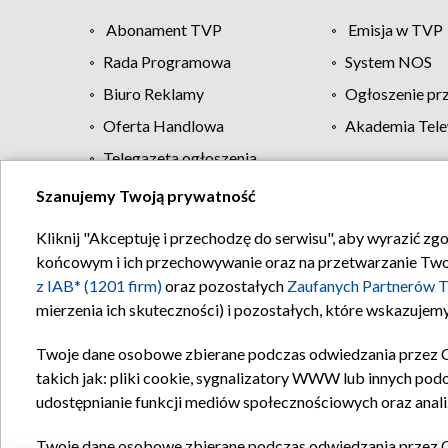
Abonament TVP
Emisja w TVP
Rada Programowa
System NOS
Biuro Reklamy
Ogłoszenie pr
Oferta Handlowa
Akademia Tele
Telegazeta ogłoszenia
Szanujemy Twoją prywatność
Regulamin TVP
Kliknij "Akceptuję i przechodzę do serwisu", aby wyrazić zg
końcowym i ich przechowywanie oraz na przetwarzanie Twoich
z IAB* (1201 firm)
oraz pozostałych
Zaufanych Partnerów T
mierzenia ich skuteczności) i pozostałych, które wskazujemy
Twoje dane osobowe zbierane podczas odwiedzania przez 
takich jak: pliki cookie, sygnalizatory WWW lub innych pod
udostępnianie funkcji mediów społecznościowych oraz anali
Twoje dane osobowe zbierane podczas odwiedzania przez 