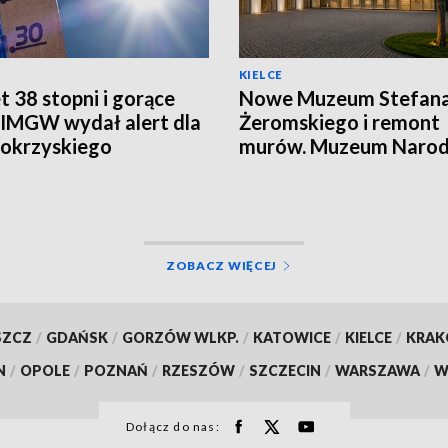
KIELCE
 38 stopni i gorące
Nowe Muzeum Stefan
 IMGW wydał alert dla
Żeromskiego i remont
okrzyskiego
murów. Muzeum Naro
realizuje dwie duże
inwestycje
ZOBACZ WIĘCEJ
SZCZ
/
GDAŃSK
/
GORZÓW WLKP.
/
KATOWICE
/
KIELCE
/
KRA
N
/
OPOLE
/
POZNAŃ
/
RZESZÓW
/
SZCZECIN
/
WARSZAWA
/
W
Dołącz do nas: