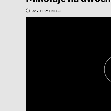
2017-12-09
|
KIELCE