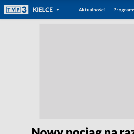
POWRÓT DO
KIELCE
Aktualności
Program
TVP REGIONY
Nowy pociąg na ra