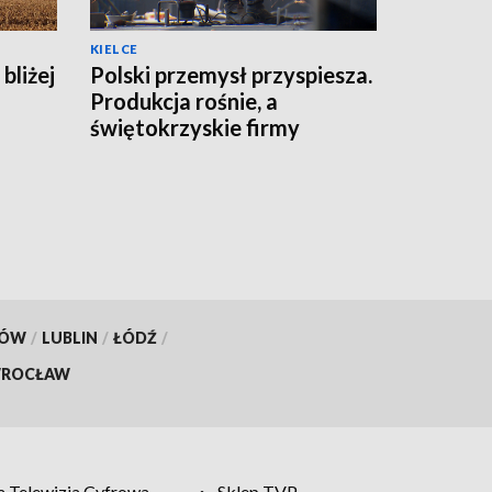
KIELCE
bliżej
Polski przemysł przyspiesza.
Produkcja rośnie, a
świętokrzyskie firmy
zwiększają moce
KÓW
/
LUBLIN
/
ŁÓDŹ
/
ROCŁAW
 Telewizja Cyfrowa
Sklep TVP