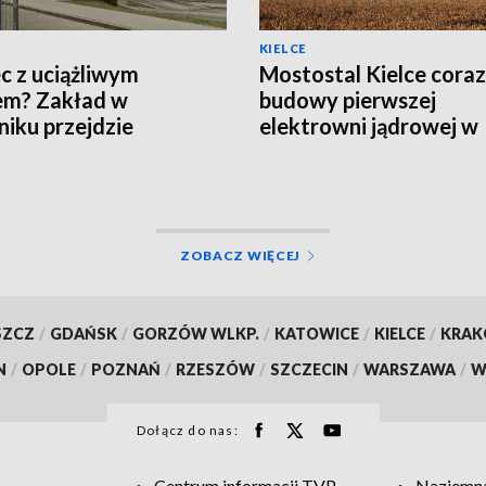
KIELCE
c z uciążliwym
Mostostal Kielce coraz 
em? Zakład w
budowy pierwszej
iku przejdzie
elektrowni jądrowej w
nizację za 19 mln zł
Polsce
ZOBACZ WIĘCEJ
SZCZ
/
GDAŃSK
/
GORZÓW WLKP.
/
KATOWICE
/
KIELCE
/
KRA
N
/
OPOLE
/
POZNAŃ
/
RZESZÓW
/
SZCZECIN
/
WARSZAWA
/
W
Dołącz do nas:
Centrum informacji TVP
Naziemna