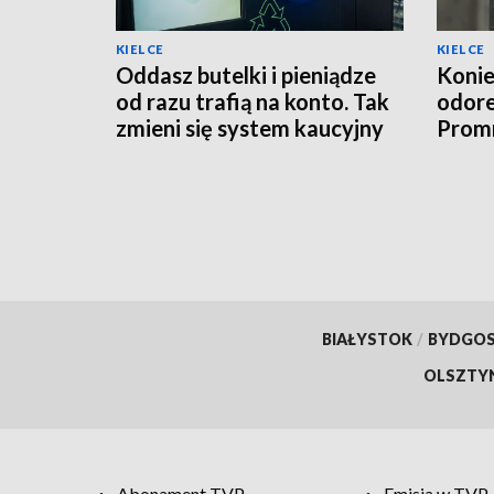
KIELCE
KIELCE
Oddasz butelki i pieniądze
Konie
od razu trafią na konto. Tak
odor
zmieni się system kaucyjny
Promn
moder
BIAŁYSTOK
/
BYDGO
OLSZTY
Abonament TVP
Emisja w TVP