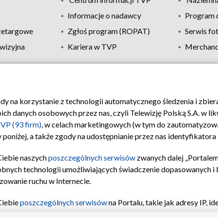
Informacje o nadawcy
Program d
zetargowe
Zgłoś program (ROPAT)
Serwis fo
wizyjna
Kariera w TVP
Merchandi
Polityka prywatności
Moje zgody
Pomoc
Biuro re
ody na korzystanie z technologii automatycznego śledzenia i zbie
 danych osobowych przez nas, czyli Telewizję Polską S.A. w likw
VP (93 firm)
, w celach marketingowych (w tym do zautomatyzow
 poniżej, a także zgody na udostępnianie przez nas identyfikator
Ciebie naszych
poszczególnych serwisów
zwanych dalej „Portalem
obnych technologii umożliwiających świadczenie dopasowanych i be
zowanie ruchu w Internecie.
Ciebie
poszczególnych serwisów
na Portalu, takie jak adresy IP, 
sach Portalu czy historia odwiedzin będą przetwarzane przez TV