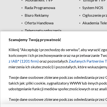
Rada Programowa
System NOS
Biuro Reklamy
Ogłoszenie pr
Oferta Handlowa
Akademia Tele
Telegazeta ogłoszenia
Szanujemy Twoją prywatność
Regulamin TVP
Kliknij "Akceptuję i przechodzę do serwisu", aby wyrazić zg
końcowym i ich przechowywanie oraz na przetwarzanie Twoich
z IAB* (1201 firm)
oraz pozostałych
Zaufanych Partnerów T
mierzenia ich skuteczności) i pozostałych, które wskazujemy
Twoje dane osobowe zbierane podczas odwiedzania przez 
takich jak: pliki cookie, sygnalizatory WWW lub innych pod
udostępnianie funkcji mediów społecznościowych oraz anali
Twoje dane osobowe zbierane podczas odwiedzania przez 
plików cookie, informacje o Twoich wyszukiwaniach w serwi