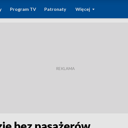
y
Program TV
Patronaty
Więcej
zie bez pasażerów