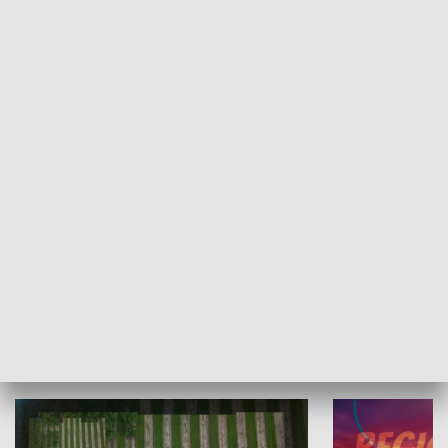
Informator kulturalny
Drzwi do kult
TECHNIKA I MOTORYZACJA
WYPOCZYNEK I REKREACJA