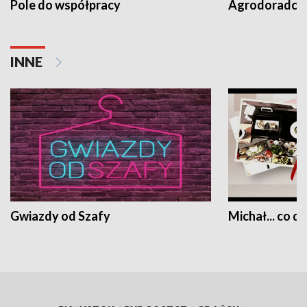
Pole do współpracy
Agrodoradcy 
INNE
Gwiazdy od Szafy
Michał... co dz