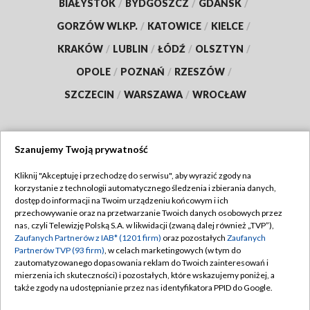
BIAŁYSTOK
/
BYDGOSZCZ
/
GDAŃSK
/
GORZÓW WLKP.
/
KATOWICE
/
KIELCE
/
KRAKÓW
/
LUBLIN
/
ŁÓDŹ
/
OLSZTYN
/
OPOLE
/
POZNAŃ
/
RZESZÓW
/
SZCZECIN
/
WARSZAWA
/
WROCŁAW
Szanujemy Twoją prywatność
Dołącz do nas:
Kliknij "Akceptuję i przechodzę do serwisu", aby wyrazić zgody na
korzystanie z technologii automatycznego śledzenia i zbierania danych,
TVP
dostęp do informacji na Twoim urządzeniu końcowym i ich
Abonament TVP
przechowywanie oraz na przetwarzanie Twoich danych osobowych przez
Regulamin TVP
nas, czyli Telewizję Polską S.A. w likwidacji (zwaną dalej również „TVP”),
Emisja w TVP
Zaufanych Partnerów z IAB* (1201 firm)
oraz pozostałych
Zaufanych
Polityka prywatności
Partnerów TVP (93 firm)
, w celach marketingowych (w tym do
Centrum informacji TVP
Moje zgody
zautomatyzowanego dopasowania reklam do Twoich zainteresowań i
mierzenia ich skuteczności) i pozostałych, które wskazujemy poniżej, a
Naziemna Telewizja Cyfrowa
Pomoc
także zgody na udostępnianie przez nas identyfikatora PPID do Google.
Sklep TVP
Biuro reklamy