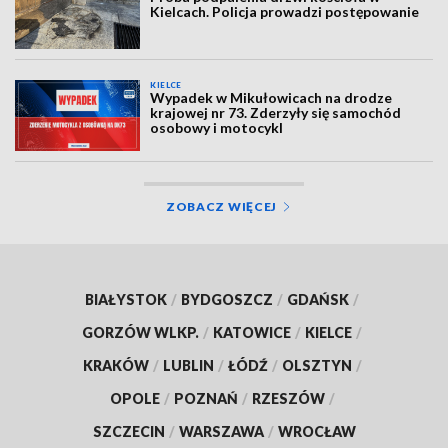
Kielcach. Policja prowadzi postępowanie
KIELCE
Wypadek w Mikułowicach na drodze
krajowej nr 73. Zderzyły się samochód
osobowy i motocykl
ZOBACZ WIĘCEJ
BIAŁYSTOK
/
BYDGOSZCZ
/
GDAŃSK
/
GORZÓW WLKP.
/
KATOWICE
/
KIELCE
/
KRAKÓW
/
LUBLIN
/
ŁÓDŹ
/
OLSZTYN
/
OPOLE
/
POZNAŃ
/
RZESZÓW
/
SZCZECIN
/
WARSZAWA
/
WROCŁAW