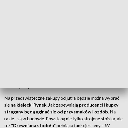
Świąteczne kiermasze
Na święta można się zaopatrzyć nie tylko w
galeriach handlowych. Od jutra na
Bożonarodzeniowych kiermaszach, będzie można
kupić coś oryginalnego lub smacznego od
lokalnych producentów.
Na przedświąteczne zakupy od jutra będzie można wybrać
się
na kielecki Rynek
. Jak zapewniają
producenci i kupcy
stragany będą uginać się od przysmaków i ozdób
. Na
razie - są w budowie. Powstaną nie tylko strojone stoiska, ale
też
"Drewniana stodoła"
pełniąca funkcje sceny. -
W