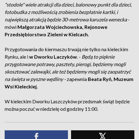
"stodole" wiele atrakcji dla dzieci, balonowy punkt dla dzieci,
fotobudka z możliwością zrobienia bezpłatnie kartki, i
największą atrakcją będzie 30-metrowa karuzela wenecka
-
mówi
Małgorzata Wojciechowska, Rejonowe
Przedsiębiorstwo Zieleni w Kielcach.
Przygotowania do kiermaszu trwają nie tylko na kieleckim
Rynku, ale i
w Dworku Laczyków
. -
Będą to pięknie
przygotowane potrawy, pasztety, pierogi, będziemy mogli
skosztować zalewajki, ale też będziemy mogli się zaopatrzyć
na święta w pyszne wędliny -
zapewnia
Beata Ryń, Muzeum
Wsi Kieleckiej.
W kieleckim Dworku Laszczyków przedsmak świąt będzie
można poczuć w niedzielę od godziny 11:00.