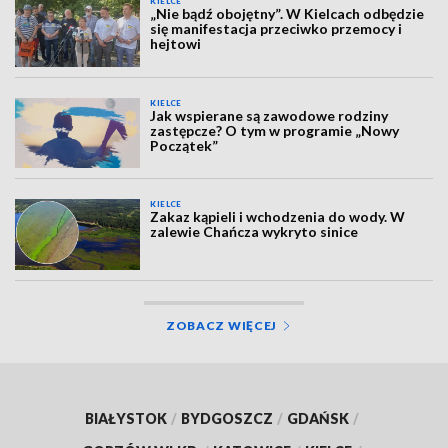
KIELCE
„Nie bądź obojętny”. W Kielcach odbędzie
się manifestacja przeciwko przemocy i
hejtowi
KIELCE
Jak wspierane są zawodowe rodziny
zastępcze? O tym w programie „Nowy
Początek”
KIELCE
Zakaz kąpieli i wchodzenia do wody. W
zalewie Chańcza wykryto sinice
ZOBACZ WIĘCEJ
BIAŁYSTOK
/
BYDGOSZCZ
/
GDAŃSK
/