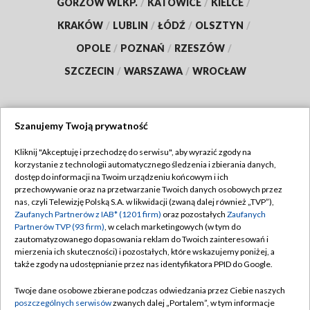
GORZÓW WLKP.
/
KATOWICE
/
KIELCE
/
KRAKÓW
/
LUBLIN
/
ŁÓDŹ
/
OLSZTYN
/
OPOLE
/
POZNAŃ
/
RZESZÓW
/
SZCZECIN
/
WARSZAWA
/
WROCŁAW
Szanujemy Twoją prywatność
Dołącz do nas:
Kliknij "Akceptuję i przechodzę do serwisu", aby wyrazić zgody na
korzystanie z technologii automatycznego śledzenia i zbierania danych,
TVP
dostęp do informacji na Twoim urządzeniu końcowym i ich
Abonament TVP
przechowywanie oraz na przetwarzanie Twoich danych osobowych przez
Regulamin TVP
nas, czyli Telewizję Polską S.A. w likwidacji (zwaną dalej również „TVP”),
Emisja w TVP
Polityka prywatności
Zaufanych Partnerów z IAB* (1201 firm)
oraz pozostałych
Zaufanych
Partnerów TVP (93 firm)
, w celach marketingowych (w tym do
Centrum informacji TVP
Moje zgody
zautomatyzowanego dopasowania reklam do Twoich zainteresowań i
mierzenia ich skuteczności) i pozostałych, które wskazujemy poniżej, a
Naziemna Telewizja Cyfrowa
Pomoc
także zgody na udostępnianie przez nas identyfikatora PPID do Google.
Sklep TVP
Biuro reklamy
Twoje dane osobowe zbierane podczas odwiedzania przez Ciebie naszych
Rada Programowa
Kontakt
poszczególnych serwisów
zwanych dalej „Portalem”, w tym informacje