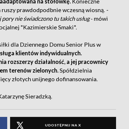
e zaadaptowana na stołówkę.
Konieczne
ia ruszy prawdodpodbnie wczesną wiosną.
-
ej pory nie świadczono tu takich usług
- mówi
socjalnej "Kazimierskie Smaki".
siłki dla Dziennego Domu Senior Plus w
bsługa klientów indywidualnych.
ia rozszerzy działalność, a jej pracownicy
em terenów zielonych.
Spółdzielnia
sięcy złotych unijnego dofinansowania.
atarzynę Sieradzką.
UDOSTĘPNIJ NA X