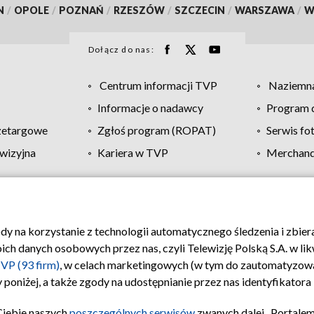
N
/
OPOLE
/
POZNAŃ
/
RZESZÓW
/
SZCZECIN
/
WARSZAWA
/
W
Dołącz do nas:
Centrum informacji TVP
Naziemna
Informacje o nadawcy
Program d
zetargowe
Zgłoś program (ROPAT)
Serwis fo
wizyjna
Kariera w TVP
Merchandi
Polityka prywatności
Moje zgody
Pomoc
Biuro re
ody na korzystanie z technologii automatycznego śledzenia i zbie
 danych osobowych przez nas, czyli Telewizję Polską S.A. w likw
VP (93 firm)
, w celach marketingowych (w tym do zautomatyzow
 poniżej, a także zgody na udostępnianie przez nas identyfikator
Ciebie naszych
poszczególnych serwisów
zwanych dalej „Portalem