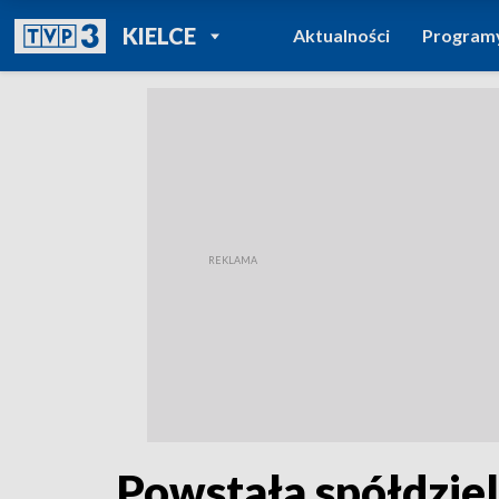
POWRÓT DO
KIELCE
Aktualności
Program
TVP REGIONY
Powstała spółdziel