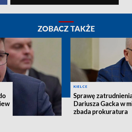
ZOBACZ TAKŻE
KIELCE
 do
Sprawę zatrudnieni
iew
Dariusza Gacka w mi
zbada prokuratura