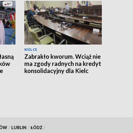
KIELCE
łasną
Zabrakło kworum. Wciąż nie
ików
ma zgody radnych na kredyt
ze
konsolidacyjny dla Kielc
KÓW
/
LUBLIN
/
ŁÓDŹ
/