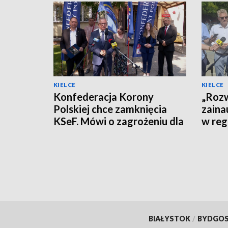
KIELCE
KIELCE
Konfederacja Korony
„Rozw
Polskiej chce zamknięcia
zaina
KSeF. Mówi o zagrożeniu dla
w reg
firm
polity
BIAŁYSTOK
/
BYDGO