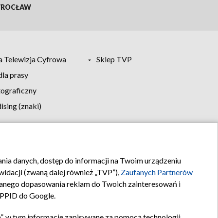
ROCŁAW
 Telewizja Cyfrowa
Sklep TVP
la prasy
tograficzny
sing (znaki)
klamy
Kontakt
rania danych, dostęp do informacji na Twoim urządzeniu
idacji (zwaną dalej również „TVP”),
Zaufanych Partnerów
anego dopasowania reklam do Twoich zainteresowań i
a PPID do Google.
”, w tym informacje zapisywane za pomocą technologii