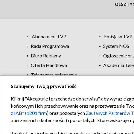
OLSZTY
Abonament TVP
Emisja w TVP
Rada Programowa
System NOS
Biuro Reklamy
Ogłoszenie pr
Oferta Handlowa
Akademia Tele
Telegazeta ogłoszenia
Szanujemy Twoją prywatność
Regulamin TVP
Kliknij "Akceptuję i przechodzę do serwisu", aby wyrazić zg
końcowym i ich przechowywanie oraz na przetwarzanie Twoich
z IAB* (1201 firm)
oraz pozostałych
Zaufanych Partnerów T
mierzenia ich skuteczności) i pozostałych, które wskazujemy
Twoje dane osobowe zbierane podczas odwiedzania przez 