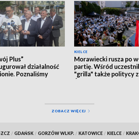
KIELCE
ój Plus”
Morawiecki rusza po w
ugurował działalność
partię. Wśród uczestn
ionie. Poznaliśmy
"grilla" także politycy 
czne plany i... działaczy
Świętokrzyskiego
ZOBACZ WIĘCEJ
SZCZ
/
GDAŃSK
/
GORZÓW WLKP.
/
KATOWICE
/
KIELCE
/
KRA