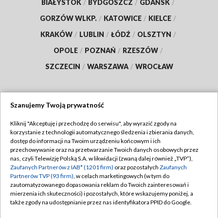
BIAŁYSTOK
/
BYDGOSZCZ
/
GDAŃSK
/
GORZÓW WLKP.
/
KATOWICE
/
KIELCE
/
KRAKÓW
/
LUBLIN
/
ŁÓDŹ
/
OLSZTYN
/
OPOLE
/
POZNAŃ
/
RZESZÓW
/
SZCZECIN
/
WARSZAWA
/
WROCŁAW
Szanujemy Twoją prywatność
Dołącz do nas:
Kliknij "Akceptuję i przechodzę do serwisu", aby wyrazić zgody na
korzystanie z technologii automatycznego śledzenia i zbierania danych,
TVP
dostęp do informacji na Twoim urządzeniu końcowym i ich
Abonament TVP
przechowywanie oraz na przetwarzanie Twoich danych osobowych przez
Regulamin TVP
nas, czyli Telewizję Polską S.A. w likwidacji (zwaną dalej również „TVP”),
Emisja w TVP
Zaufanych Partnerów z IAB* (1201 firm)
oraz pozostałych
Zaufanych
Polityka prywatności
Partnerów TVP (93 firm)
, w celach marketingowych (w tym do
Centrum informacji TVP
Moje zgody
zautomatyzowanego dopasowania reklam do Twoich zainteresowań i
mierzenia ich skuteczności) i pozostałych, które wskazujemy poniżej, a
Naziemna Telewizja Cyfrowa
Pomoc
także zgody na udostępnianie przez nas identyfikatora PPID do Google.
Sklep TVP
Biuro reklamy