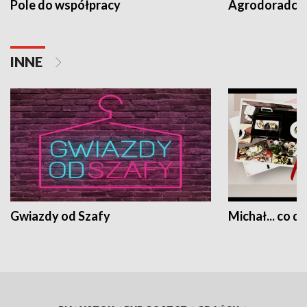
Pole do współpracy
Agrodoradcy 
INNE
Gwiazdy od Szafy
Michał... co dz