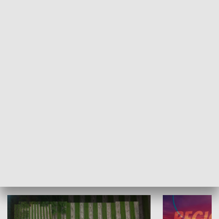
Informator kulturalny
Drzwi do kult
TECHNIKA I MOTORYZACJA
WYPOCZYNEK I REKREACJA