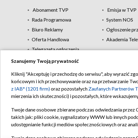
Abonament TVP
Emisja w TVP
Rada Programowa
System NOS
Biuro Reklamy
Ogłoszenie pr
Oferta Handlowa
Akademia Tele
Telegazeta ogłoszenia
Szanujemy Twoją prywatność
Regulamin TVP
Kliknij "Akceptuję i przechodzę do serwisu", aby wyrazić zg
końcowym i ich przechowywanie oraz na przetwarzanie Twoich
z IAB* (1201 firm)
oraz pozostałych
Zaufanych Partnerów T
mierzenia ich skuteczności) i pozostałych, które wskazujemy
Twoje dane osobowe zbierane podczas odwiedzania przez 
takich jak: pliki cookie, sygnalizatory WWW lub innych pod
udostępnianie funkcji mediów społecznościowych oraz anali
Twoje dane osobowe zbierane podczas odwiedzania przez 