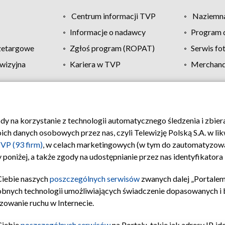
Centrum informacji TVP
Naziemna
Informacje o nadawcy
Program d
zetargowe
Zgłoś program (ROPAT)
Serwis fo
wizyjna
Kariera w TVP
Merchandi
Polityka prywatności
Moje zgody
Pomoc
Biuro re
ody na korzystanie z technologii automatycznego śledzenia i zbie
 danych osobowych przez nas, czyli Telewizję Polską S.A. w likw
VP (93 firm)
, w celach marketingowych (w tym do zautomatyzow
 poniżej, a także zgody na udostępnianie przez nas identyfikator
Ciebie naszych
poszczególnych serwisów
zwanych dalej „Portalem
obnych technologii umożliwiających świadczenie dopasowanych i be
zowanie ruchu w Internecie.
Ciebie
poszczególnych serwisów
na Portalu, takie jak adresy IP, 