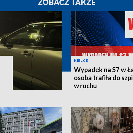
ZOBACZ TAKŻE
KIELCE
Wypadek na S7 w Łą
osoba trafiła do szpi
w ruchu