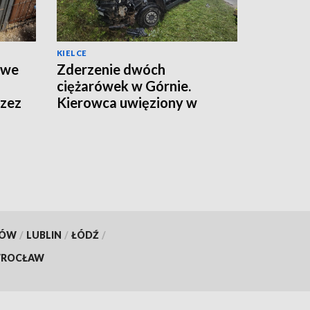
KIELCE
twe
Zderzenie dwóch
ciężarówek w Górnie.
rzez
Kierowca uwięziony w
kabinie, droga zamknięta
KÓW
/
LUBLIN
/
ŁÓDŹ
/
ROCŁAW