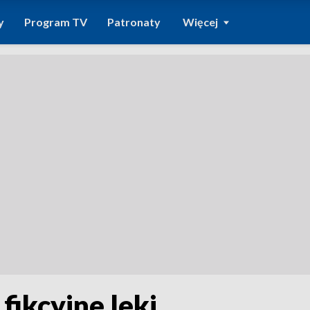
y
Program TV
Patronaty
Więcej
fikcyjne leki