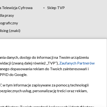
 Telewizja Cyfrowa
Sklep TVP
la prasy
tograficzny
sing (znaki)
klamy
Kontakt
rania danych, dostęp do informacji na Twoim urządzeniu
idacji (zwaną dalej również „TVP”),
Zaufanych Partnerów
anego dopasowania reklam do Twoich zainteresowań i
a PPID do Google.
”, w tym informacje zapisywane za pomocą technologii
zpiecznych usług, personalizację treści oraz reklam,
identyfikatory Twoich urządzeń końcowych i identyfikatory