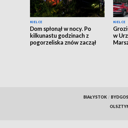
KIELCE
KIELCE
Dom spłonął w nocy. Po
Grozi
kilkunastu godzinach z
w Urz
pogorzeliska znów zaczął
Mars
wydobywać się dym
Zare
BIAŁYSTOK
/
BYDGO
OLSZTY