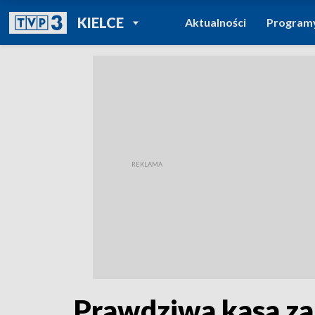
POWRÓT DO
KIELCE
Aktualności
Program
TVP REGIONY
Prawdziwa kasa za 