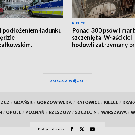
KIELCE
ł podłożeniem ładunku
Ponad 300 psów i mar
ędzie
szczenięta. Właściciel
załkowskim.
hodowli zatrzymany p
agowała ochrona
policję
ZOBACZ WIĘCEJ
SZCZ
/
GDAŃSK
/
GORZÓW WLKP.
/
KATOWICE
/
KIELCE
/
KRA
N
/
OPOLE
/
POZNAŃ
/
RZESZÓW
/
SZCZECIN
/
WARSZAWA
/
W
Dołącz do nas: