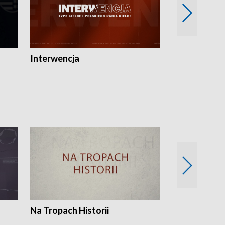
Interwencja
Fakty i Opin
Na Tropach Historii
Szept ziemi