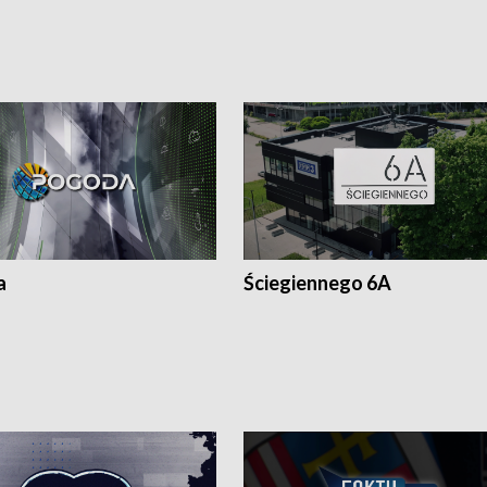
a
Ściegiennego 6A