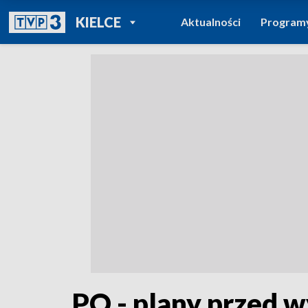
POWRÓT DO
KIELCE
Aktualności
Program
TVP REGIONY
PO - plany przed 