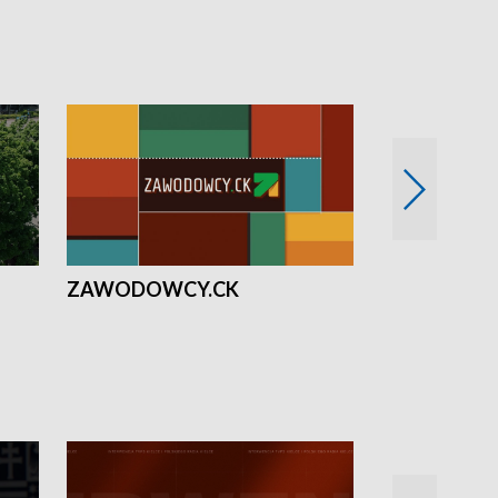
ZAWODOWCY.CK
Solidarni z U