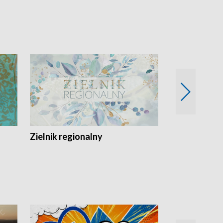
Zielnik regionalny
EkoLogiczni