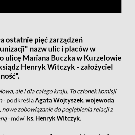
 ostatnie pięć zarządzeń
nizacji" nazw ulic i placów w
 o ulicę Mariana Buczka w Kurzelowie
ksiądz Henryk Witczyk - założyciel
ność".
lowa, ale i dla całego kraju. To członek komisji
an
- podkreśla
Agata Wojtyszek, wojewoda
e, nowe zobowiązanie do pogłębienia relacji z
nną
- mówi
ks. Henryk Witczyk.