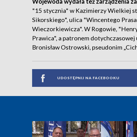
Wojewoda wydała też zarządzenia zas
"15 stycznia" w Kazimierzy Wielkiej st
Sikorskiego", ulica "Wincentego Prasa
Wieczorkiewicza". W Rogowie, "Henry
Prawica", a patronem dotychczasowej u
Bronisław Ostrowski, pseudonim „Cich
UDOSTĘPNIJ NA FACEBOOKU