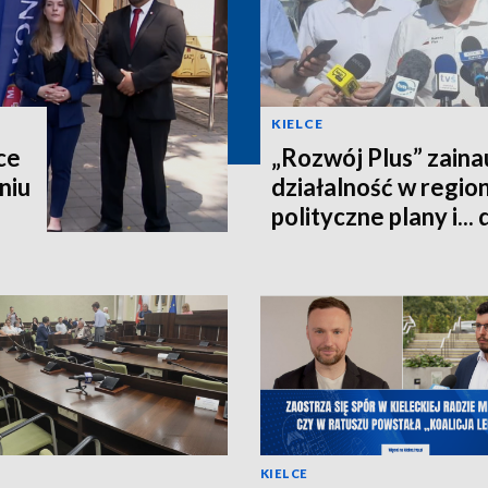
KIELCE
ce
„Rozwój Plus” zain
niu
działalność w regio
polityczne plany i...
KIELCE