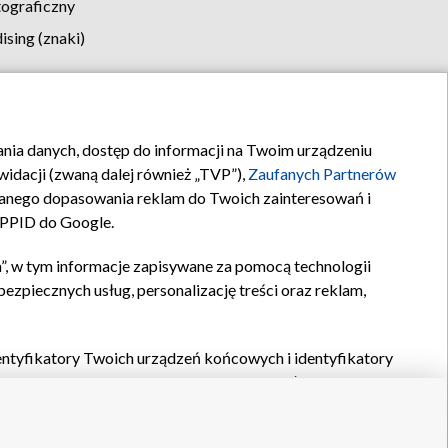
tograficzny
sing (znaki)
klamy
Kontakt
rania danych, dostęp do informacji na Twoim urządzeniu
idacji (zwaną dalej również „TVP”),
Zaufanych Partnerów
anego dopasowania reklam do Twoich zainteresowań i
a PPID do Google.
”, w tym informacje zapisywane za pomocą technologii
zpiecznych usług, personalizację treści oraz reklam,
identyfikatory Twoich urządzeń końcowych i identyfikatory
P,
Zaufanych Partnerów z IAB
oraz pozostałych
Zaufanych
 wyboru podstawowych reklam, wyboru spersonalizowanych
ch treści, pomiaru wydajności reklam, pomiaru wydajności