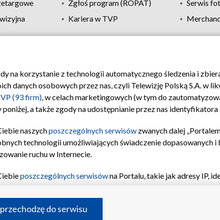
zetargowe
Zgłoś program (ROPAT)
Serwis fo
wizyjna
Kariera w TVP
Merchandi
Polityka prywatności
Moje zgody
Pomoc
Biuro re
ody na korzystanie z technologii automatycznego śledzenia i zbie
 danych osobowych przez nas, czyli Telewizję Polską S.A. w likw
VP (93 firm)
, w celach marketingowych (w tym do zautomatyzow
 poniżej, a także zgody na udostępnianie przez nas identyfikator
Ciebie naszych
poszczególnych serwisów
zwanych dalej „Portalem
obnych technologii umożliwiających świadczenie dopasowanych i be
zowanie ruchu w Internecie.
Ciebie
poszczególnych serwisów
na Portalu, takie jak adresy IP, 
sach Portalu czy historia odwiedzin będą przetwarzane przez TV
ji: przechowywania informacji na urządzeniu lub dostęp do nich,
©2026 Telewizja Polska S.A. w likwidacji
 przechodzę do serwisu
enia profilu spersonalizowanych treści, wyboru spersonalizowany