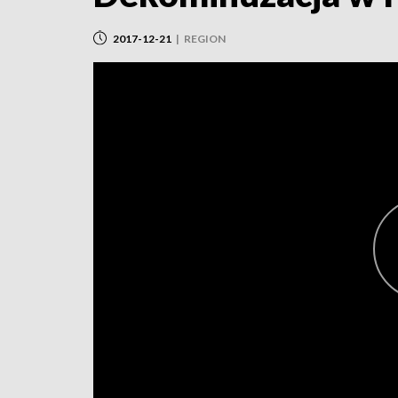
2017-12-21
|
REGION