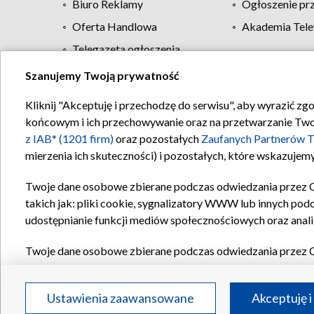
Biuro Reklamy
Ogłoszenie pr
Oferta Handlowa
Akademia Tele
Telegazeta ogłoszenia
Szanujemy Twoją prywatność
Regulamin TVP
Kliknij "Akceptuję i przechodzę do serwisu", aby wyrazić zg
końcowym i ich przechowywanie oraz na przetwarzanie Twoich
z IAB* (1201 firm)
oraz pozostałych
Zaufanych Partnerów T
mierzenia ich skuteczności) i pozostałych, które wskazujemy
Twoje dane osobowe zbierane podczas odwiedzania przez 
takich jak: pliki cookie, sygnalizatory WWW lub innych pod
udostępnianie funkcji mediów społecznościowych oraz anali
Twoje dane osobowe zbierane podczas odwiedzania przez 
plików cookie, informacje o Twoich wyszukiwaniach w serwi
Partnerów TVP
dla realizacji następujących celów i funkc
Ustawienia zaawansowane
Akceptuję i
reklam, tworzenia profilu spersonalizowanych reklam, tworz