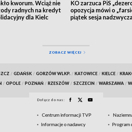
kło kworum. Wciąż nie
KO zarzuca PiS „dezerc
ody radnych na kredyt
opozycja mówi o „farsi
lidacyjny dla Kielc
piątek sesja nadzwycz
kieleckim ratuszu
ZOBACZ WIĘCEJ
SZCZ
/
GDAŃSK
/
GORZÓW WLKP.
/
KATOWICE
/
KIELCE
/
KRA
N
/
OPOLE
/
POZNAŃ
/
RZESZÓW
/
SZCZECIN
/
WARSZAWA
/
W
Dołącz do nas:
Centrum informacji TVP
Naziemna
Informacje o nadawcy
Program d