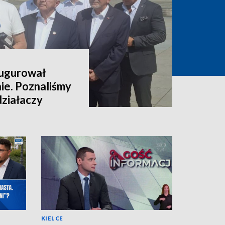
augurował
nie. Poznaliśmy
 działaczy
KIELCE