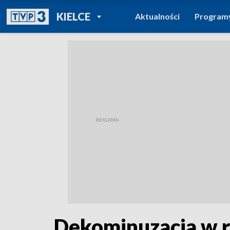
POWRÓT DO
KIELCE
Aktualności
Program
TVP REGIONY
Dekominuzacja w r