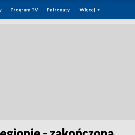
y
Program TV
Patronaty
Więcej
egionie - zakończona