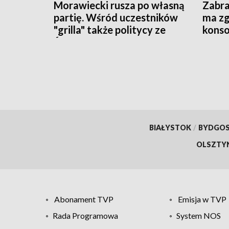
Morawiecki rusza po własną
Zabra
partię. Wśród uczestników
ma zg
"grilla" także politycy ze
konso
Świętokrzyskiego
BIAŁYSTOK
/
BYDGO
OLSZTY
Abonament TVP
Emisja w TVP
Rada Programowa
System NOS