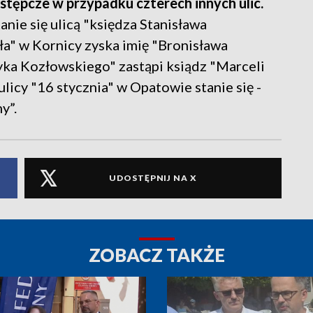
tępcze w przypadku czterech innych ulic.
anie się ulicą "księdza Stanisława
ła" w Kornicy zyska imię "Bronisława
ka Kozłowskiego" zastąpi ksiądz "Marceli
licy "16 stycznia" w Opatowie stanie się -
y”.
UDOSTĘPNIJ NA X
ZOBACZ TAKŻE