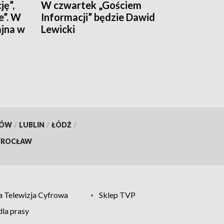
ję”,
W czwartek „Gościem
e”. W
Informacji” będzie Dawid
ajna w
Lewicki
KÓW
/
LUBLIN
/
ŁÓDŹ
/
ROCŁAW
 Telewizja Cyfrowa
Sklep TVP
la prasy