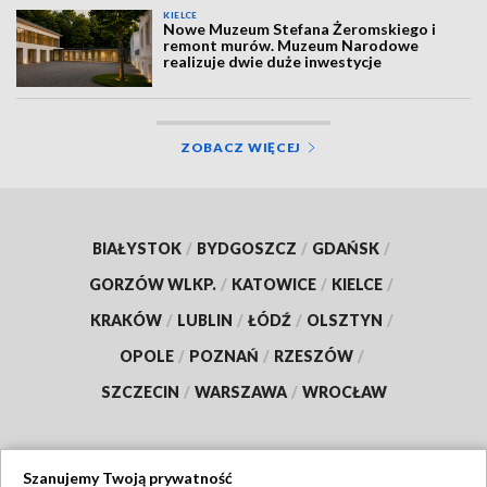
KIELCE
Nowe Muzeum Stefana Żeromskiego i
remont murów. Muzeum Narodowe
realizuje dwie duże inwestycje
ZOBACZ WIĘCEJ
BIAŁYSTOK
/
BYDGOSZCZ
/
GDAŃSK
/
GORZÓW WLKP.
/
KATOWICE
/
KIELCE
/
KRAKÓW
/
LUBLIN
/
ŁÓDŹ
/
OLSZTYN
/
OPOLE
/
POZNAŃ
/
RZESZÓW
/
SZCZECIN
/
WARSZAWA
/
WROCŁAW
Szanujemy Twoją prywatność