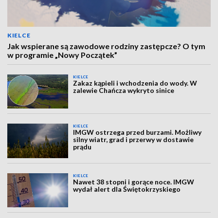
KIELCE
Jak wspierane są zawodowe rodziny zastępcze? O tym
w programie „Nowy Początek”
KIELCE
Zakaz kąpieli i wchodzenia do wody. W
zalewie Chańcza wykryto sinice
KIELCE
IMGW ostrzega przed burzami. Możliwy
silny wiatr, grad i przerwy w dostawie
prądu
KIELCE
Nawet 38 stopni i gorące noce. IMGW
wydał alert dla Świętokrzyskiego