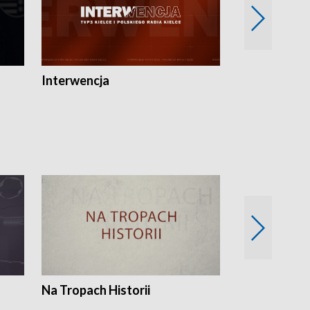
Interwencja
Fakty i Opin
Na Tropach Historii
Szept ziemi