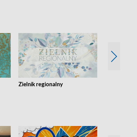
Zielnik regionalny
EkoLogiczni