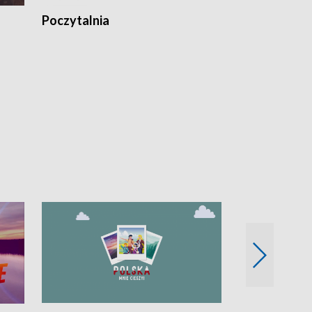
Poczytalnia
Koncerty TV