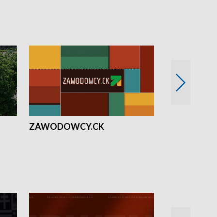
ZAWODOWCY.CK
Solidarni z U