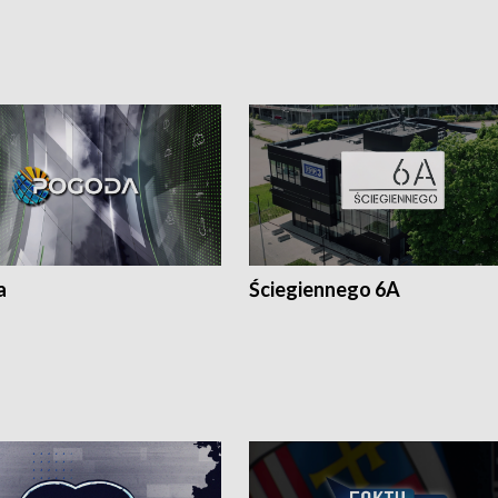
a
Ściegiennego 6A