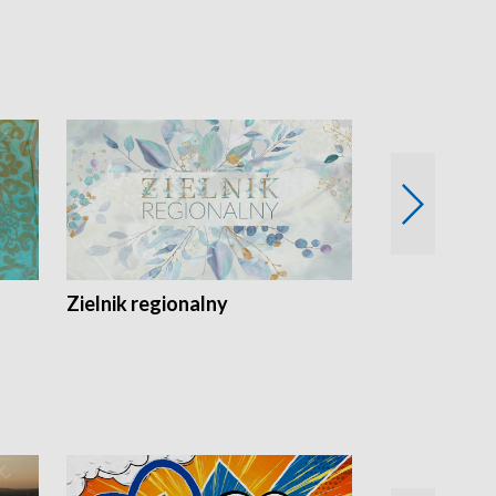
Zielnik regionalny
EkoLogiczni