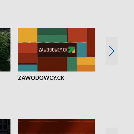
ZAWODOWCY.CK
Solidarni z U