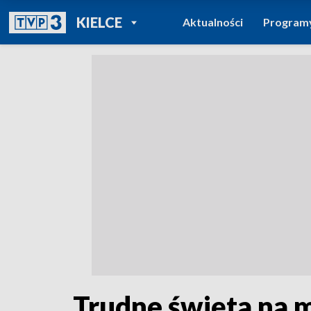
POWRÓT DO
KIELCE
Aktualności
Program
TVP REGIONY
Trudne święta na m