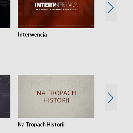
Interwencja
Fakty i Opin
Na Tropach Historii
Szept ziemi