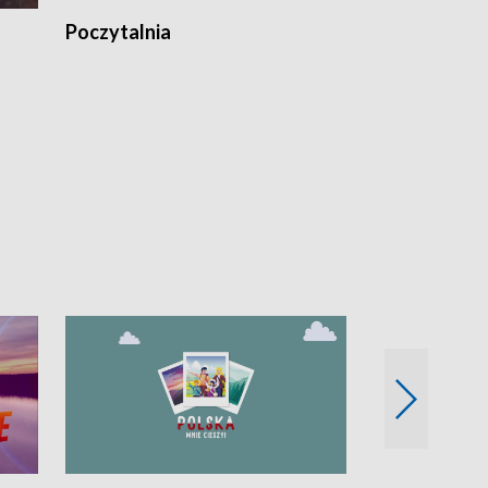
Poczytalnia
Koncerty TV