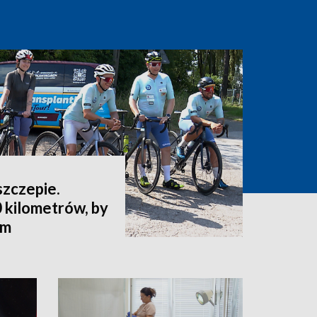
szczepie.
 kilometrów, by
ym