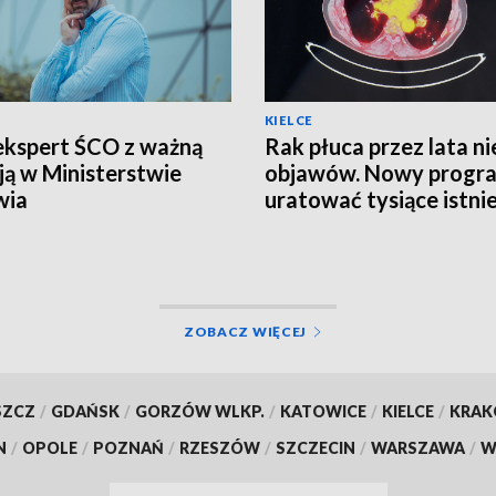
KIELCE
ekspert ŚCO z ważną
Rak płuca przez lata ni
ją w Ministerstwie
objawów. Nowy progr
wia
uratować tysiące istni
ZOBACZ WIĘCEJ
SZCZ
/
GDAŃSK
/
GORZÓW WLKP.
/
KATOWICE
/
KIELCE
/
KRA
N
/
OPOLE
/
POZNAŃ
/
RZESZÓW
/
SZCZECIN
/
WARSZAWA
/
W