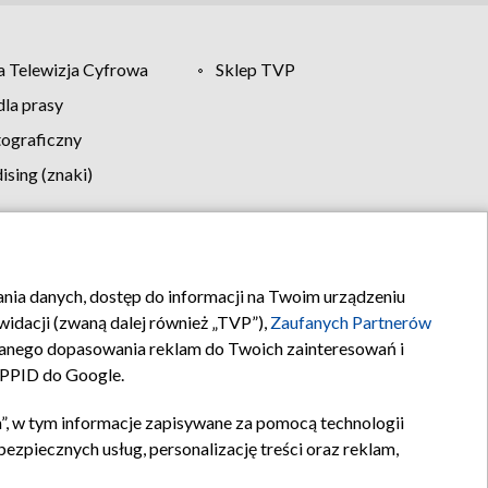
 Telewizja Cyfrowa
Sklep TVP
la prasy
tograficzny
sing (znaki)
klamy
Kontakt
rania danych, dostęp do informacji na Twoim urządzeniu
idacji (zwaną dalej również „TVP”),
Zaufanych Partnerów
anego dopasowania reklam do Twoich zainteresowań i
a PPID do Google.
”, w tym informacje zapisywane za pomocą technologii
zpiecznych usług, personalizację treści oraz reklam,