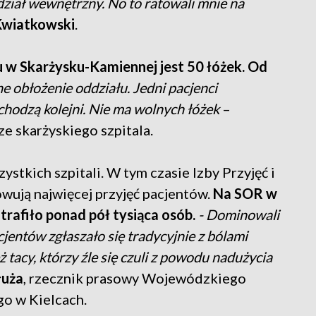
ddział wewnętrzny. No to ratowali mnie na
Kwiatkowski
.
w Skarżysku-Kamiennej jest 50 łóżek. Od
 obłożenie oddziału. Jedni pacjenci
ychodzą kolejni. Nie ma wolnych łóżek
–
 ze skarżyskiego szpitala.
ystkich szpitali. W tym czasie Izby Przyjęć i
ują najwięcej przyjęć pacjentów.
Na SOR w
trafiło ponad pół tysiąca osób.
- Dominowali
jentów zgłaszało się tradycyjnie z bólami
 tacy, którzy źle się czuli z powodu nadużycia
łuża
, rzecznik prasowy Wojewódzkiego
go w Kielcach.