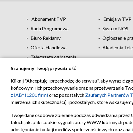
Abonament TVP
Emisja w TVP
Rada Programowa
System NOS
Biuro Reklamy
Ogłoszenie pr
Oferta Handlowa
Akademia Tele
Telegazeta ogłoszenia
Szanujemy Twoją prywatność
Regulamin TVP
Kliknij "Akceptuję i przechodzę do serwisu", aby wyrazić zg
końcowym i ich przechowywanie oraz na przetwarzanie Twoich
z IAB* (1201 firm)
oraz pozostałych
Zaufanych Partnerów T
mierzenia ich skuteczności) i pozostałych, które wskazujemy
Twoje dane osobowe zbierane podczas odwiedzania przez 
takich jak: pliki cookie, sygnalizatory WWW lub innych pod
udostępnianie funkcji mediów społecznościowych oraz anali