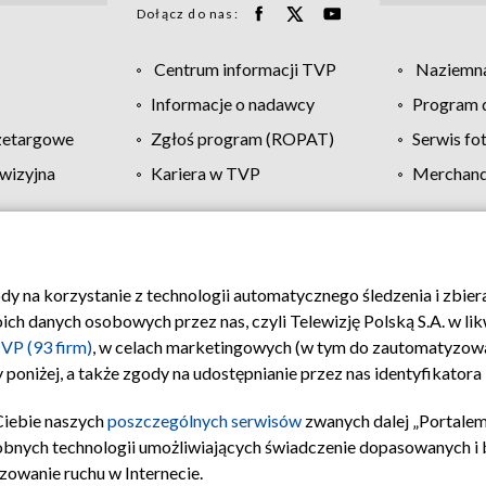
Dołącz do nas:
Centrum informacji TVP
Naziemna
Informacje o nadawcy
Program d
zetargowe
Zgłoś program (ROPAT)
Serwis fo
wizyjna
Kariera w TVP
Merchandi
Polityka prywatności
Moje zgody
Pomoc
Biuro re
ody na korzystanie z technologii automatycznego śledzenia i zbie
 danych osobowych przez nas, czyli Telewizję Polską S.A. w likw
VP (93 firm)
, w celach marketingowych (w tym do zautomatyzow
 poniżej, a także zgody na udostępnianie przez nas identyfikator
Ciebie naszych
poszczególnych serwisów
zwanych dalej „Portalem
obnych technologii umożliwiających świadczenie dopasowanych i be
zowanie ruchu w Internecie.