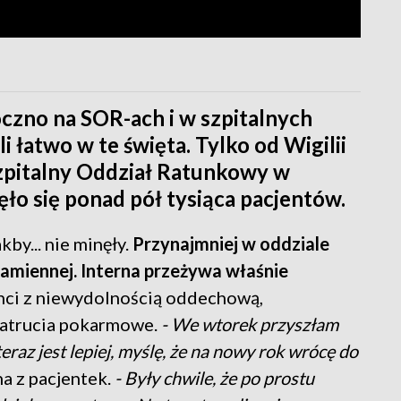
czno na SOR-ach i w szpitalnych
li łatwo w te święta. Tylko od Wigilii
Szpitalny Oddział Ratunkowy w
ło się ponad pół tysiąca pacjentów.
kby... nie minęły.
Przynajmniej w oddziale
miennej. Interna przeżywa właśnie
enci z niewydolnością oddechową,
zatrucia pokarmowe.
- We wtorek przyszłam
teraz jest lepiej, myślę, że na nowy rok wrócę do
na z pacjentek.
- Były chwile, że po prostu