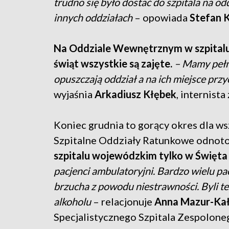
trudno się było dostać do szpitala na o
innych oddziałach
– opowiada
Stefan 
Na Oddziale Wewnętrznym w szpitalu 
świąt wszystkie są zajęte.
– Mamy pełne
opuszczają oddział a na ich miejsce prz
wyjaśnia
Arkadiusz Kłębek
, internista
Koniec grudnia to gorący okres dla wsz
Szpitalne Oddziały Ratunkowe odnotow
szpitalu wojewódzkim tylko w Święta 
pacjenci ambulatoryjni. Bardzo wielu pac
brzucha z powodu niestrawności. Byli też
alkoholu
– relacjonuje
Anna Mazur-Ka
Specjalistycznego Szpitala Zespolone