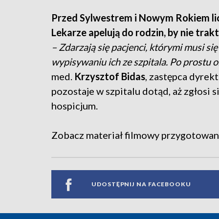
Przed Sylwestrem i Nowym Rokiem licz
Lekarze apelują do rodzin, by nie trakto
– Zdarzają się pacjenci, którymi musi si
wypisywaniu ich ze szpitala. Po prostu ok
med.
Krzysztof Bidas
, zastępca dyrek
pozostaje w szpitalu dotąd, aż zgłosi s
hospicjum.
Zobacz materiał filmowy przygotowany
UDOSTĘPNIJ NA FACEBOOKU