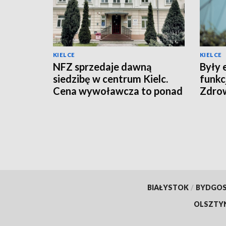
KIELCE
KIELCE
NFZ sprzedaje dawną
Były 
siedzibę w centrum Kielc.
funkc
Cena wywoławcza to ponad
Zdro
10 mln zł
BIAŁYSTOK
/
BYDGO
OLSZTY