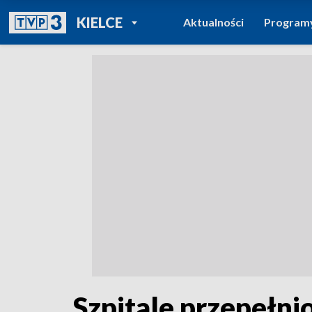
POWRÓT DO
KIELCE
Aktualności
Program
TVP REGIONY
Szpitale przepełni