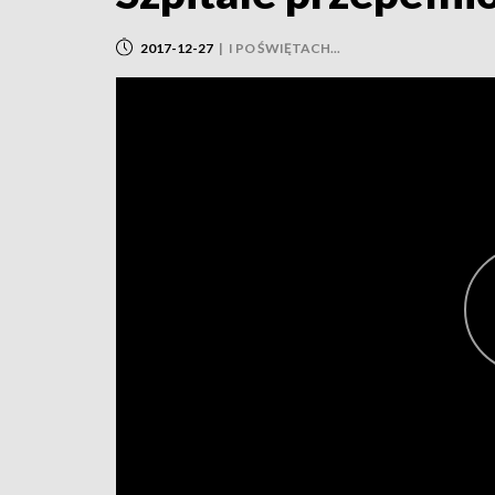
2017-12-27
|
I PO ŚWIĘTACH...