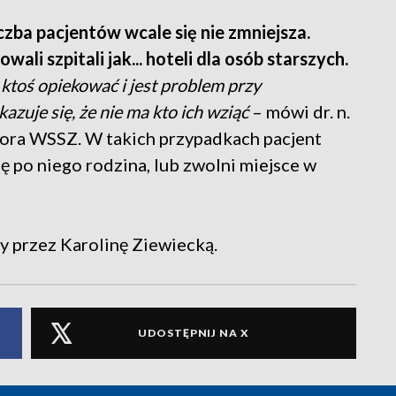
ba pacjentów wcale się nie zmniejsza.
wali szpitali jak... hoteli dla osób starszych.
ę ktoś opiekować i jest problem przy
azuje się, że nie ma kto ich wziąć
– mówi dr. n.
tora WSSZ. W takich przypadkach pacjent
ię po niego rodzina, lub zwolni miejsce w
 przez Karolinę Ziewiecką.
UDOSTĘPNIJ NA X