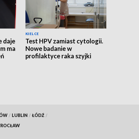
KIELCE
e daje
Test HPV zamiast cytologii.
am ma
Nowe badanie w
eń
profilaktyce raka szyjki
macicy
KÓW
/
LUBLIN
/
ŁÓDŹ
/
ROCŁAW