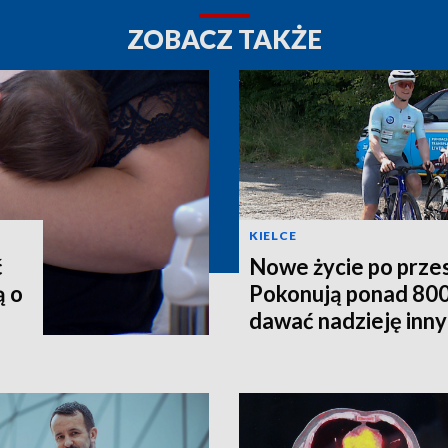
ZOBACZ TAKŻE
KIELCE
ć
Nowe życie po prze
ą o
Pokonują ponad 800
dawać nadzieję inn