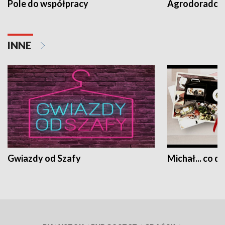
Pole do współpracy
Agrodoradcy 
INNE
Gwiazdy od Szafy
Michał... co dz