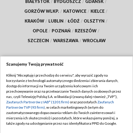
BIAŁYSTOK
/
BYDGOSZCZ
/
GDAŃSK
/
GORZÓW WLKP.
/
KATOWICE
/
KIELCE
/
KRAKÓW
/
LUBLIN
/
ŁÓDŹ
/
OLSZTYN
/
OPOLE
/
POZNAŃ
/
RZESZÓW
/
SZCZECIN
/
WARSZAWA
/
WROCŁAW
Szanujemy Twoją prywatność
Dołącz do nas:
Kliknij "Akceptuję i przechodzę do serwisu", aby wyrazić zgody na
korzystanie z technologii automatycznego śledzenia i zbierania danych,
TVP
dostęp do informacji na Twoim urządzeniu końcowym i ich
Abonament TVP
przechowywanie oraz na przetwarzanie Twoich danych osobowych przez
Regulamin TVP
nas, czyli Telewizję Polską S.A. w likwidacji (zwaną dalej również „TVP”),
Emisja w TVP
Zaufanych Partnerów z IAB* (1201 firm)
oraz pozostałych
Zaufanych
Polityka prywatności
Partnerów TVP (93 firm)
, w celach marketingowych (w tym do
Centrum informacji TVP
Moje zgody
zautomatyzowanego dopasowania reklam do Twoich zainteresowań i
mierzenia ich skuteczności) i pozostałych, które wskazujemy poniżej, a
Naziemna Telewizja Cyfrowa
Pomoc
także zgody na udostępnianie przez nas identyfikatora PPID do Google.
Sklep TVP
Biuro reklamy