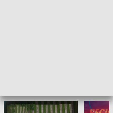
Informator kulturalny
Drzwi do kult
TECHNIKA I MOTORYZACJA
WYPOCZYNEK I REKREACJA