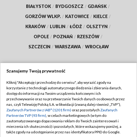
BIAŁYSTOK
/
BYDGOSZCZ
/
GDAŃSK
/
GORZÓW WLKP.
/
KATOWICE
/
KIELCE
/
KRAKÓW
/
LUBLIN
/
ŁÓDŹ
/
OLSZTYN
/
OPOLE
/
POZNAŃ
/
RZESZÓW
/
SZCZECIN
/
WARSZAWA
/
WROCŁAW
Szanujemy Twoją prywatność
Dołącz do nas:
Kliknij "Akceptuję i przechodzę do serwisu", aby wyrazić zgody na
korzystanie z technologii automatycznego śledzenia i zbierania danych,
TVP
dostęp do informacji na Twoim urządzeniu końcowym i ich
Abonament TVP
przechowywanie oraz na przetwarzanie Twoich danych osobowych przez
Regulamin TVP
nas, czyli Telewizję Polską S.A. w likwidacji (zwaną dalej również „TVP”),
Emisja w TVP
Polityka prywatności
Zaufanych Partnerów z IAB* (1201 firm)
oraz pozostałych
Zaufanych
Partnerów TVP (93 firm)
, w celach marketingowych (w tym do
Centrum informacji TVP
Moje zgody
zautomatyzowanego dopasowania reklam do Twoich zainteresowań i
mierzenia ich skuteczności) i pozostałych, które wskazujemy poniżej, a
Naziemna Telewizja Cyfrowa
Pomoc
także zgody na udostępnianie przez nas identyfikatora PPID do Google.