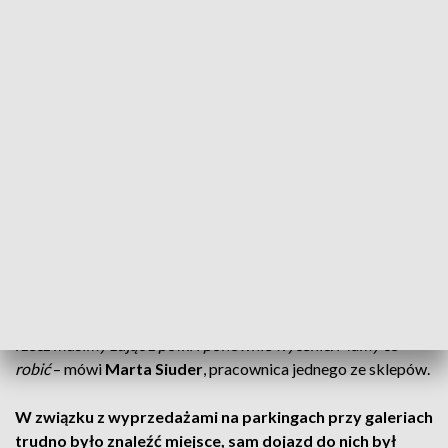
Tłumy ruszyły na wyprzedaże
30, 50 a nawet 70 procent ceny - dziś zaczęły się
poświąteczne wyprzedaże. W sklepach pojawiły się
tłumy kupujących, drogi dojazdowe do galerii
handlowych były całkowicie zakorkowane.
Dziś w wielu sklepach metkownice poszły w ruch.
- Każdą
rzecz musimy zdjąć z półki i ponownie wycenić. Mamy co
robić
– mówi
Marta Siuder
, pracownica jednego ze sklepów.
W związku z wyprzedażami na parkingach przy galeriach
trudno było znaleźć miejsce, sam dojazd do nich był