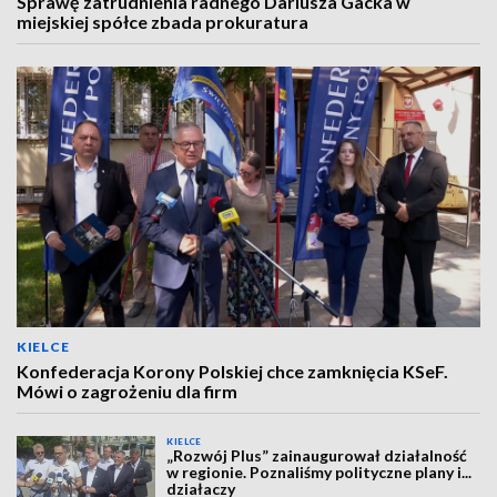
Sprawę zatrudnienia radnego Dariusza Gacka w
miejskiej spółce zbada prokuratura
KIELCE
Konfederacja Korony Polskiej chce zamknięcia KSeF.
Mówi o zagrożeniu dla firm
KIELCE
„Rozwój Plus” zainaugurował działalność
w regionie. Poznaliśmy polityczne plany i...
działaczy