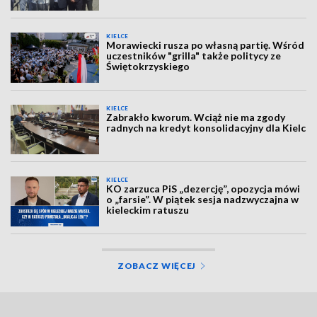
KIELCE
Morawiecki rusza po własną partię. Wśród
uczestników "grilla" także politycy ze
Świętokrzyskiego
KIELCE
Zabrakło kworum. Wciąż nie ma zgody
radnych na kredyt konsolidacyjny dla Kielc
KIELCE
KO zarzuca PiS „dezercję”, opozycja mówi
o „farsie”. W piątek sesja nadzwyczajna w
kieleckim ratuszu
ZOBACZ WIĘCEJ