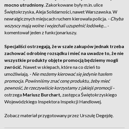
mocno utrudniony.
Zakorkowane były m.in. ulice
Świętokrzyska, Aleja Solidarności, nawet Warszawska. W
newralgicznych miejscach ruchem kierowała policja.
- Chyba
wszyscy mają wolne i wyjechali uzupełnić lodówkę…
-
komentował jeden z funkcjonariuszy.
Specjaliści ostrzegają, że w szale zakupów jednak trzeba
zachować odrobinę rozsądku i mieć na uwadze to, że nie
wszystkie produkty objęte promocją będziemy mogli
zwrócić.
Nawet w sklepach, które na co dzień to
umożliwiają.
- Nie możemy kierować się jedynie hasłem
promocja. Powinniśmy znać cenę produktu, żeby mieć
pewność, że rzeczywiście korzystamy z jakiejś promocji
–
ostrzega
Mariusz Burchart,
z
astępca Świętokrzyskiego
Wojewódzkiego Inspektora Inspekcji Handlowej
.
Zobacz materiał przygotowany przez Urszulę Degejdę.