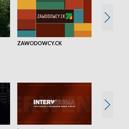
ZAWODOWCY.CK
Solidarni z U