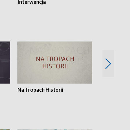
Interwencja
Fakty i Opin
Na Tropach Historii
Szept ziemi