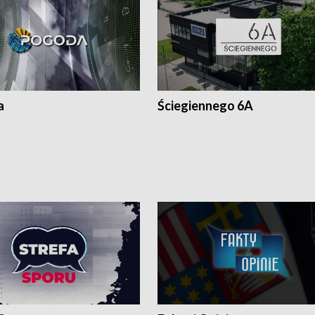
a
Ściegiennego 6A