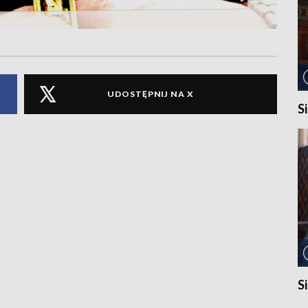
UDOSTĘPNIJ NA X
S
S