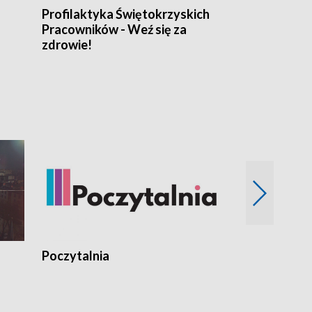
Profilaktyka Świętokrzyskich
Misja: Pacjen
Pracowników - Weź się za
zdrowie!
Poczytalnia
Koncerty TV