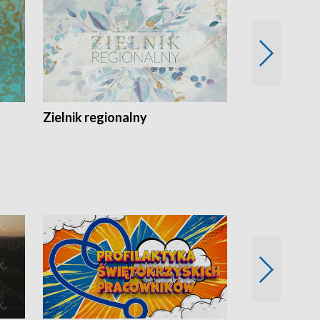
Zielnik regionalny
EkoLogiczni