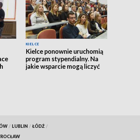
KIELCE
Kielce ponownie uruchomią
ace
program stypendialny. Na
ch
jakie wsparcie mogą liczyć
studenci?
KÓW
/
LUBLIN
/
ŁÓDŹ
/
ROCŁAW