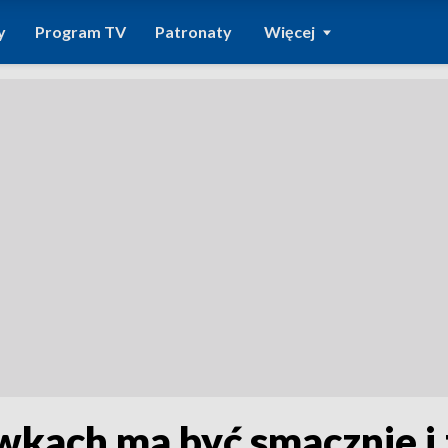
y
Program TV
Patronaty
Więcej
wkach ma być smacznie i 