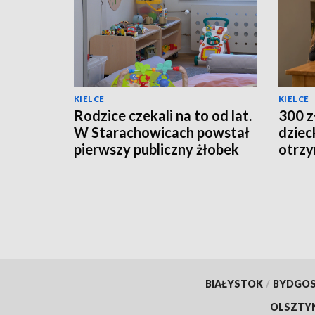
KIELCE
KIELCE
Rodzice czekali na to od lat.
300 z
W Starachowicach powstał
dziec
pierwszy publiczny żłobek
otrzy
BIAŁYSTOK
/
BYDGO
OLSZTY