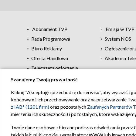
Abonament TVP
Emisja w TVP
Rada Programowa
System NOS
Biuro Reklamy
Ogłoszenie pr
Oferta Handlowa
Akademia Tele
Telegazeta ogłoszenia
Szanujemy Twoją prywatność
Regulamin TVP
Kliknij "Akceptuję i przechodzę do serwisu", aby wyrazić zg
końcowym i ich przechowywanie oraz na przetwarzanie Twoich
z IAB* (1201 firm)
oraz pozostałych
Zaufanych Partnerów T
mierzenia ich skuteczności) i pozostałych, które wskazujemy
Twoje dane osobowe zbierane podczas odwiedzania przez 
takich jak: pliki cookie, sygnalizatory WWW lub innych pod