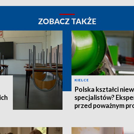
ZOBACZ TAKŻE
KIELCE
Polska kształci nie
ich
specjalistów? Ekspe
przed poważnym p