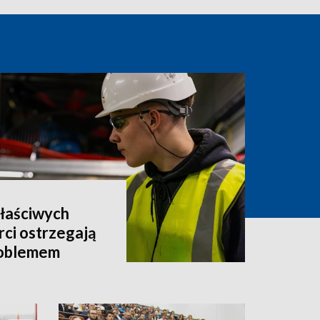
właściwych
rci ostrzegają
roblemem