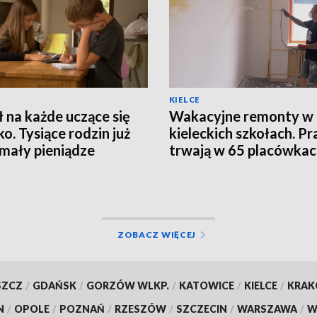
KIELCE
ł na każde uczące się
Wakacyjne remonty w
ko. Tysiące rodzin już
kieleckich szkołach. Pr
mały pieniądze
trwają w 65 placówka
ZOBACZ WIĘCEJ
SZCZ
/
GDAŃSK
/
GORZÓW WLKP.
/
KATOWICE
/
KIELCE
/
KRA
N
/
OPOLE
/
POZNAŃ
/
RZESZÓW
/
SZCZECIN
/
WARSZAWA
/
W