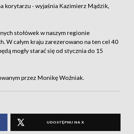
na korytarzu - wyjaśnia Kazimierz Mądzik,
lnych stołówek w naszym regionie
ch. W całym kraju zarezerowano na ten cel 40
będą mogły starać się od stycznia do 15
towanym przez Monikę Woźniak.
UDOSTĘPNIJ NA X