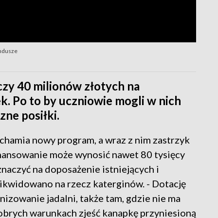
undusze
czy 40 milionów złotych na
. Po to by uczniowie mogli w nich
zne posiłki.
hamia nowy program, a wraz z nim zastrzyk
nansowanie może wynosić nawet 80 tysięcy
naczyć na doposażenie istniejących i
ikwidowano na rzecz katerginów. - Dotację
izowanie jadalni, także tam, gdzie nie ma
dobrych warunkach zjeść kanapkę przyniesioną