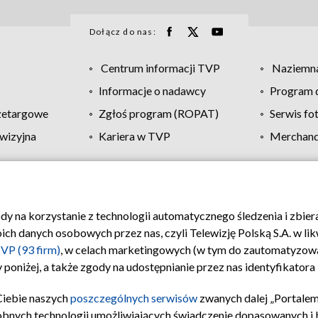
Dołącz do nas:
Centrum informacji TVP
Naziemna
Informacje o nadawcy
Program d
zetargowe
Zgłoś program (ROPAT)
Serwis fo
wizyjna
Kariera w TVP
Merchandi
Polityka prywatności
Moje zgody
Pomoc
Biuro re
ody na korzystanie z technologii automatycznego śledzenia i zbie
 danych osobowych przez nas, czyli Telewizję Polską S.A. w likw
VP (93 firm)
, w celach marketingowych (w tym do zautomatyzow
 poniżej, a także zgody na udostępnianie przez nas identyfikator
Ciebie naszych
poszczególnych serwisów
zwanych dalej „Portalem
obnych technologii umożliwiających świadczenie dopasowanych i be