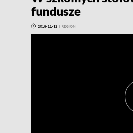
fundusze
2018-11-12
|
REGION