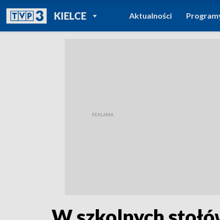
POWRÓT DO
KIELCE
Aktualności
Program
TVP REGIONY
W szkolnych stołó