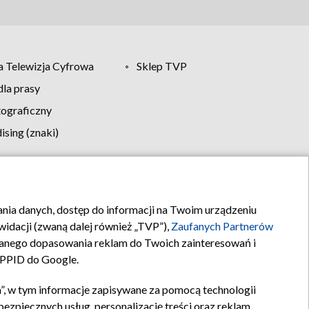
 Telewizja Cyfrowa
Sklep TVP
la prasy
tograficzny
sing (znaki)
klamy
Kontakt
rania danych, dostęp do informacji na Twoim urządzeniu
idacji (zwaną dalej również „TVP”),
Zaufanych Partnerów
anego dopasowania reklam do Twoich zainteresowań i
a PPID do Google.
”, w tym informacje zapisywane za pomocą technologii
zpiecznych usług, personalizację treści oraz reklam,