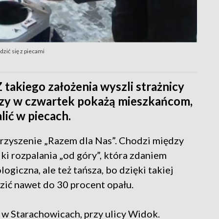
zić się z piecami
 takiego założenia wyszli strażnicy
rzy w czwartek pokażą mieszkańcom,
lić w piecach.
arzyszenie „Razem dla Nas”. Chodzi między
ki rozpalania „od góry”, która zdaniem
logiczna, ale też tańsza, bo dzięki takiej
ić nawet do 30 procent opału.
 w Starachowicach, przy ulicy Widok.