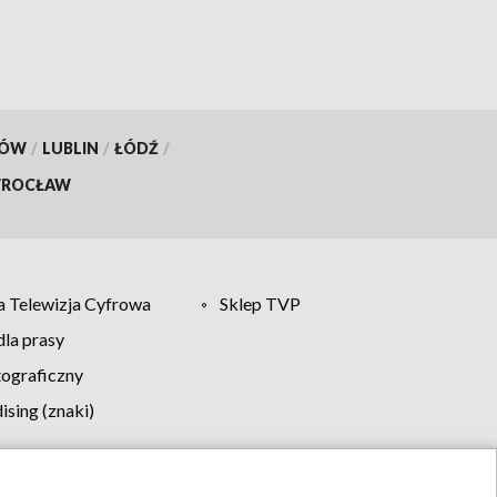
KÓW
/
LUBLIN
/
ŁÓDŹ
/
ROCŁAW
 Telewizja Cyfrowa
Sklep TVP
la prasy
tograficzny
sing (znaki)