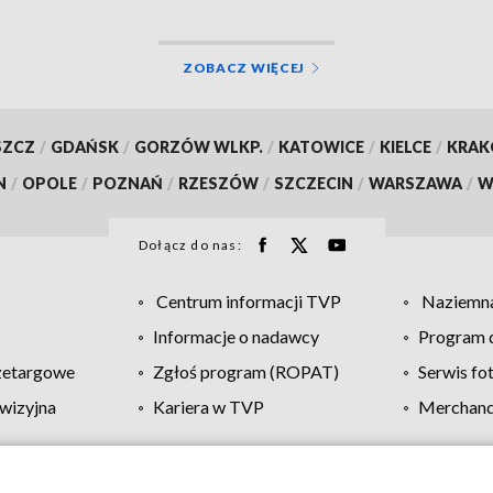
ZOBACZ WIĘCEJ
SZCZ
/
GDAŃSK
/
GORZÓW WLKP.
/
KATOWICE
/
KIELCE
/
KRA
N
/
OPOLE
/
POZNAŃ
/
RZESZÓW
/
SZCZECIN
/
WARSZAWA
/
W
Dołącz do nas:
Centrum informacji TVP
Naziemna
Informacje o nadawcy
Program d
zetargowe
Zgłoś program (ROPAT)
Serwis fo
wizyjna
Kariera w TVP
Merchandi