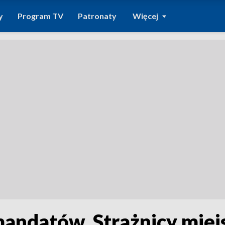
y
Program TV
Patronaty
Więcej
andatów. Strażnicy miejs