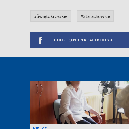
#Świętokrzyskie
#Starachowice
UDOSTĘPNIJ NA FACEBOOKU
KIELCE