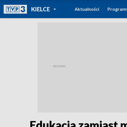
POWRÓT DO
KIELCE
Aktualności
Program
TVP REGIONY
Edukacja zamiast m