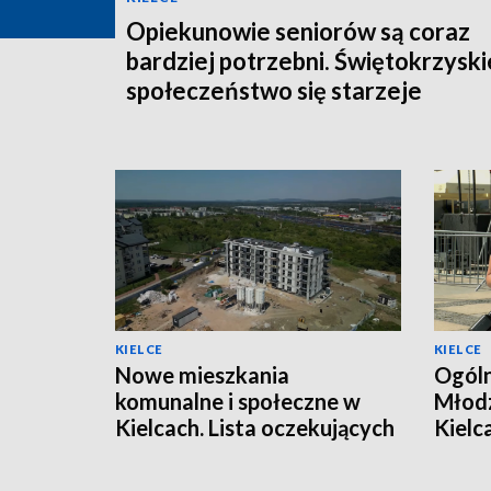
Opiekunowie seniorów są coraz
bardziej potrzebni. Świętokrzyski
społeczeństwo się starzeje
KIELCE
KIELCE
Nowe mieszkania
Ogóln
komunalne i społeczne w
Młodz
Kielcach. Lista oczekujących
Kielc
jest długa
warsz