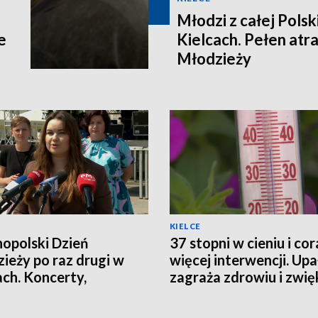
Młodzi z całej Polski
e
Kielcach. Pełen atra
Młodzieży
KIELCE
opolski Dzień
37 stopni w cieniu i cor
ieży po raz drugi w
więcej interwencji. Upa
ach. Koncerty,
zagraża zdrowiu i zwię
taty i spotkania
ryzyko pożarów