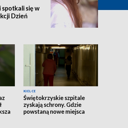
 spotkali się w
kcji Dzień
KIELCE
az
Świętokrzyskie szpitale
ł
zyskają schrony. Gdzie
ksza
powstaną nowe miejsca
schronienia?