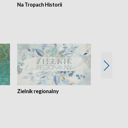
Na Tropach Historii
Szept ziemi
Zielnik regionalny
EkoLogiczni