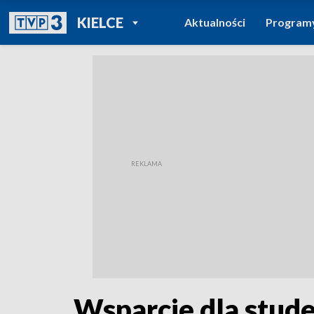
POWRÓT DO
KIELCE
Aktualności
Program
TVP REGIONY
Wsparcie dla stude