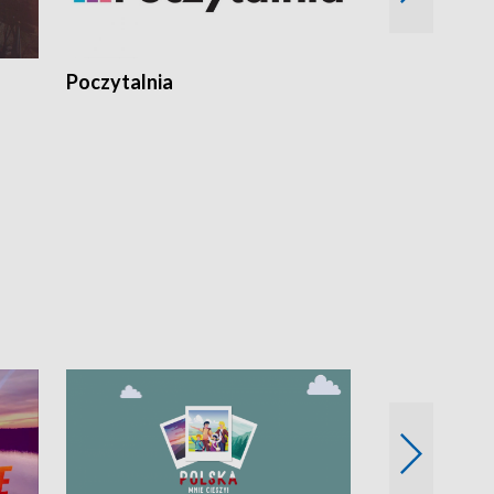
Poczytalnia
Koncerty TV