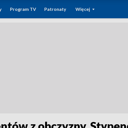
y
Program TV
Patronaty
Więcej
ntów z obczyzny. Stypen