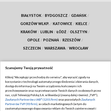
BIAŁYSTOK
/
BYDGOSZCZ
/
GDAŃSK
/
GORZÓW WLKP.
/
KATOWICE
/
KIELCE
/
KRAKÓW
/
LUBLIN
/
ŁÓDŹ
/
OLSZTYN
/
OPOLE
/
POZNAŃ
/
RZESZÓW
/
SZCZECIN
/
WARSZAWA
/
WROCŁAW
Szanujemy Twoją prywatność
Dołącz do nas:
Kliknij "Akceptuję i przechodzę do serwisu", aby wyrazić zgody na
korzystanie z technologii automatycznego śledzenia i zbierania danych,
TVP
dostęp do informacji na Twoim urządzeniu końcowym i ich
Abonament TVP
przechowywanie oraz na przetwarzanie Twoich danych osobowych przez
Regulamin TVP
nas, czyli Telewizję Polską S.A. w likwidacji (zwaną dalej również „TVP”),
Emisja w TVP
Polityka prywatności
Zaufanych Partnerów z IAB* (1201 firm)
oraz pozostałych
Zaufanych
Partnerów TVP (93 firm)
, w celach marketingowych (w tym do
Centrum informacji TVP
Moje zgody
zautomatyzowanego dopasowania reklam do Twoich zainteresowań i