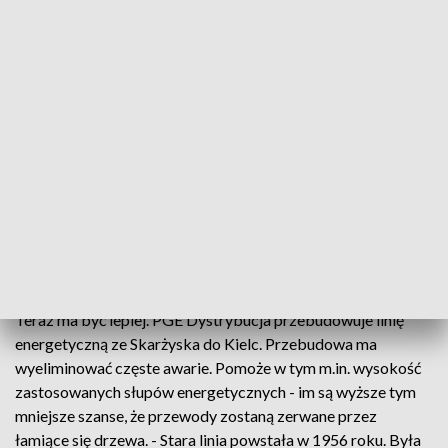
energetycznej między Skarżyskiem-Kamienną a Kielcami. A
kiedy tutaj dochodzi do awarii, bez prądu pozostaje
kilkadziesiąt tysięcy osób... - To tak zwana awaria masowa.
Mieliśmy już połamane kilka słupów BSW. Dojazd do
usuwania tej awarii był bardzo skomplikowany, tam jest
bardzo dużo wody, teren jest bardzo trudny - wyjaśnia Jakub
Kowalik z PGE Dystrybucja w Skarżysku Kamiennej.
Awarie w takim terenie często usuwano dopiero po kilku
dniach. A to oznaczało, że mieszkańcy przez kilka dni musieli
radzić sobie bez prądu. Niestety, to najczęściej zdarzało się
zimą.
Teraz ma być lepiej. PGE Dystrybucja przebudowuje linię
energetyczną ze Skarżyska do Kielc. Przebudowa ma
wyeliminować częste awarie. Pomoże w tym m.in. wysokość
zastosowanych słupów energetycznych - im są wyższe tym
mniejsze szanse, że przewody zostaną zerwane przez
łamiące się drzewa. - Stara linia powstała w 1956 roku. Była