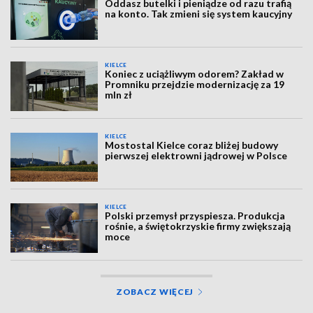
Oddasz butelki i pieniądze od razu trafią
na konto. Tak zmieni się system kaucyjny
KIELCE
Koniec z uciążliwym odorem? Zakład w
Promniku przejdzie modernizację za 19
mln zł
KIELCE
Mostostal Kielce coraz bliżej budowy
pierwszej elektrowni jądrowej w Polsce
KIELCE
Polski przemysł przyspiesza. Produkcja
rośnie, a świętokrzyskie firmy zwiększają
moce
ZOBACZ WIĘCEJ