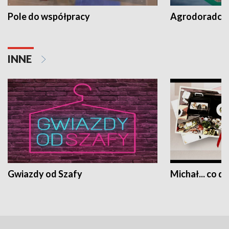
Pole do współpracy
Agrodoradcy 
INNE
Gwiazdy od Szafy
Michał... co dz