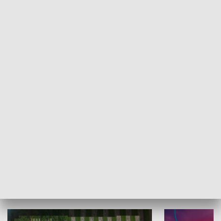
Informator kulturalny
Drzwi do kult
TECHNIKA I MOTORYZACJA
WYPOCZYNEK I REKREACJA