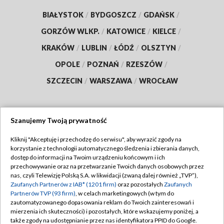
BIAŁYSTOK
/
BYDGOSZCZ
/
GDAŃSK
/
GORZÓW WLKP.
/
KATOWICE
/
KIELCE
/
KRAKÓW
/
LUBLIN
/
ŁÓDŹ
/
OLSZTYN
/
OPOLE
/
POZNAŃ
/
RZESZÓW
/
SZCZECIN
/
WARSZAWA
/
WROCŁAW
Szanujemy Twoją prywatność
Dołącz do nas:
Kliknij "Akceptuję i przechodzę do serwisu", aby wyrazić zgody na
korzystanie z technologii automatycznego śledzenia i zbierania danych,
TVP
dostęp do informacji na Twoim urządzeniu końcowym i ich
Abonament TVP
przechowywanie oraz na przetwarzanie Twoich danych osobowych przez
Regulamin TVP
nas, czyli Telewizję Polską S.A. w likwidacji (zwaną dalej również „TVP”),
Emisja w TVP
Zaufanych Partnerów z IAB* (1201 firm)
oraz pozostałych
Zaufanych
Polityka prywatności
Partnerów TVP (93 firm)
, w celach marketingowych (w tym do
Centrum informacji TVP
Moje zgody
zautomatyzowanego dopasowania reklam do Twoich zainteresowań i
mierzenia ich skuteczności) i pozostałych, które wskazujemy poniżej, a
Naziemna Telewizja Cyfrowa
Pomoc
także zgody na udostępnianie przez nas identyfikatora PPID do Google.