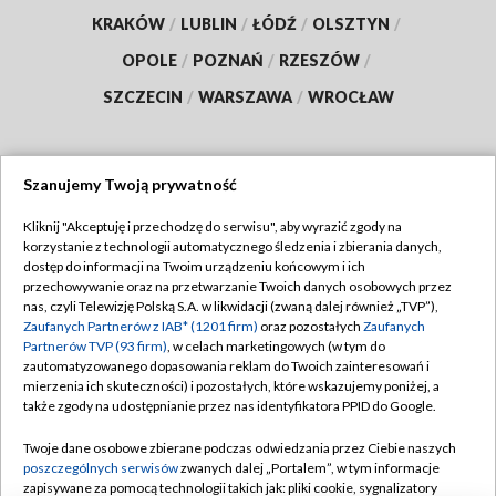
KRAKÓW
/
LUBLIN
/
ŁÓDŹ
/
OLSZTYN
/
OPOLE
/
POZNAŃ
/
RZESZÓW
/
SZCZECIN
/
WARSZAWA
/
WROCŁAW
Szanujemy Twoją prywatność
Dołącz do nas:
Kliknij "Akceptuję i przechodzę do serwisu", aby wyrazić zgody na
korzystanie z technologii automatycznego śledzenia i zbierania danych,
TVP
dostęp do informacji na Twoim urządzeniu końcowym i ich
Abonament TVP
przechowywanie oraz na przetwarzanie Twoich danych osobowych przez
Regulamin TVP
nas, czyli Telewizję Polską S.A. w likwidacji (zwaną dalej również „TVP”),
Emisja w TVP
Polityka prywatności
Zaufanych Partnerów z IAB* (1201 firm)
oraz pozostałych
Zaufanych
Partnerów TVP (93 firm)
, w celach marketingowych (w tym do
Centrum informacji TVP
Moje zgody
zautomatyzowanego dopasowania reklam do Twoich zainteresowań i
mierzenia ich skuteczności) i pozostałych, które wskazujemy poniżej, a
Naziemna Telewizja Cyfrowa
Pomoc
także zgody na udostępnianie przez nas identyfikatora PPID do Google.
Sklep TVP
Biuro reklamy
Twoje dane osobowe zbierane podczas odwiedzania przez Ciebie naszych
Rada Programowa
Kontakt
poszczególnych serwisów
zwanych dalej „Portalem”, w tym informacje
zapisywane za pomocą technologii takich jak: pliki cookie, sygnalizatory