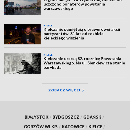
uczczono bohaterów powstania
warszawskiego
KIELCE
Kielczanie pamiętają o brawurowej akcji
partyzantów. 81 lat od rozbicia
kieleckiego więzienia
KIELCE
Kielczanie uczczą 82. rocznicę Powstania
Warszawskiego. Na ul. Sienkiewicza stanie
barykada
ZOBACZ WIĘCEJ
BIAŁYSTOK
/
BYDGOSZCZ
/
GDAŃSK
/
GORZÓW WLKP.
/
KATOWICE
/
KIELCE
/