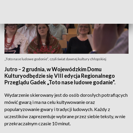
„Toto nase ludowe godonie”, czyli świat dawnej kultury chłopskiej
Jutro – 2 grudnia, w Wojewódzkim Domu
Kulturyodbędzie się VIII edycja Regionalnego
Przeglądu Gadek „Toto nase ludowe godanie”.
Wydarzenie skierowany jest do osób dorosłych potrafiących
mówić gwarą i ma na celu kultywowanie oraz
popularyzowanie gwary i tradycji ludowych. Każdy z
uczestików zaprezentuje wybrane przez siebie teksty, w nie
przekraczalnym czasie 10 minut.