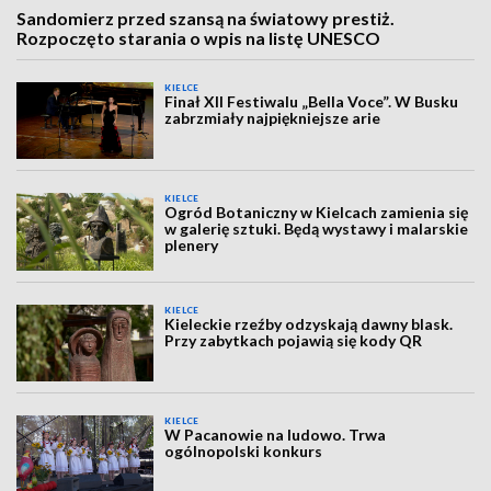
Sandomierz przed szansą na światowy prestiż.
Rozpoczęto starania o wpis na listę UNESCO
KIELCE
Finał XII Festiwalu „Bella Voce”. W Busku
zabrzmiały najpiękniejsze arie
KIELCE
Ogród Botaniczny w Kielcach zamienia się
w galerię sztuki. Będą wystawy i malarskie
plenery
KIELCE
Kieleckie rzeźby odzyskają dawny blask.
Przy zabytkach pojawią się kody QR
KIELCE
W Pacanowie na ludowo. Trwa
ogólnopolski konkurs