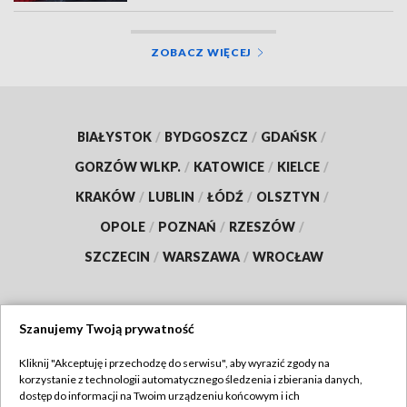
ZOBACZ WIĘCEJ
BIAŁYSTOK
/
BYDGOSZCZ
/
GDAŃSK
/
GORZÓW WLKP.
/
KATOWICE
/
KIELCE
/
KRAKÓW
/
LUBLIN
/
ŁÓDŹ
/
OLSZTYN
/
OPOLE
/
POZNAŃ
/
RZESZÓW
/
SZCZECIN
/
WARSZAWA
/
WROCŁAW
Szanujemy Twoją prywatność
Dołącz do nas:
Kliknij "Akceptuję i przechodzę do serwisu", aby wyrazić zgody na
korzystanie z technologii automatycznego śledzenia i zbierania danych,
TVP
dostęp do informacji na Twoim urządzeniu końcowym i ich