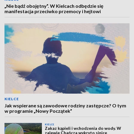
„Nie bądź obojętny”. W Kielcach odbędzie się
manifestacja przeciwko przemocy i hejtowi
KIELCE
Jak wspierane są zawodowe rodziny zastępcze? O tym
w programie „Nowy Początek”
KIELCE
Zakaz kąpieli i wchodzenia do wody. W
zalewie Chańcza wykryto sinice