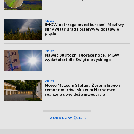
KIELCE
IMGW ostrzega przed burzami. Możliwy
silny wiatr, grad i przerwy w dostawie
prądu
KIELCE
Nawet 38 stopni i gorące noce. IMGW
wydał alert dla Świętokrzyskiego
KIELCE
Nowe Muzeum Stefana Żeromskiego i
remont murów. Muzeum Narodowe
realizuje dwie duże inwestycje
ZOBACZ WIĘCEJ