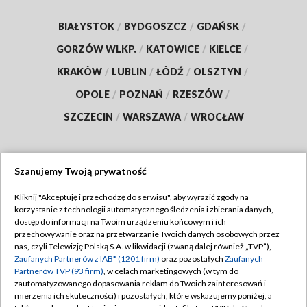
BIAŁYSTOK
/
BYDGOSZCZ
/
GDAŃSK
/
GORZÓW WLKP.
/
KATOWICE
/
KIELCE
/
KRAKÓW
/
LUBLIN
/
ŁÓDŹ
/
OLSZTYN
/
OPOLE
/
POZNAŃ
/
RZESZÓW
/
SZCZECIN
/
WARSZAWA
/
WROCŁAW
Szanujemy Twoją prywatność
Dołącz do nas:
Kliknij "Akceptuję i przechodzę do serwisu", aby wyrazić zgody na
korzystanie z technologii automatycznego śledzenia i zbierania danych,
TVP
dostęp do informacji na Twoim urządzeniu końcowym i ich
Abonament TVP
przechowywanie oraz na przetwarzanie Twoich danych osobowych przez
Regulamin TVP
nas, czyli Telewizję Polską S.A. w likwidacji (zwaną dalej również „TVP”),
Emisja w TVP
Polityka prywatności
Zaufanych Partnerów z IAB* (1201 firm)
oraz pozostałych
Zaufanych
Partnerów TVP (93 firm)
, w celach marketingowych (w tym do
Centrum informacji TVP
Moje zgody
zautomatyzowanego dopasowania reklam do Twoich zainteresowań i
mierzenia ich skuteczności) i pozostałych, które wskazujemy poniżej, a
Naziemna Telewizja Cyfrowa
Pomoc