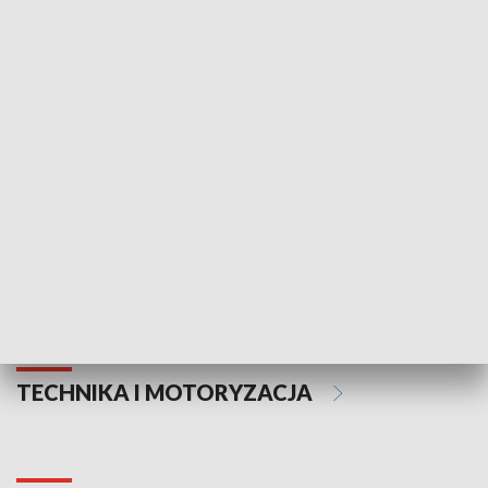
KULTURA I SZTUKA
Informator kulturalny
Drzwi do kult
TECHNIKA I MOTORYZACJA