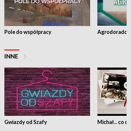
Pole do współpracy
Agrodoradcy 
INNE
Gwiazdy od Szafy
Michał... co dz