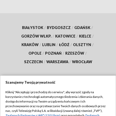
BIAŁYSTOK
/
BYDGOSZCZ
/
GDAŃSK
/
GORZÓW WLKP.
/
KATOWICE
/
KIELCE
/
KRAKÓW
/
LUBLIN
/
ŁÓDŹ
/
OLSZTYN
/
OPOLE
/
POZNAŃ
/
RZESZÓW
/
SZCZECIN
/
WARSZAWA
/
WROCŁAW
Szanujemy Twoją prywatność
Dołącz do nas:
Kliknij "Akceptuję i przechodzę do serwisu", aby wyrazić zgody na
korzystanie z technologii automatycznego śledzenia i zbierania danych,
TVP
dostęp do informacji na Twoim urządzeniu końcowym i ich
Abonament TVP
przechowywanie oraz na przetwarzanie Twoich danych osobowych przez
Regulamin TVP
nas, czyli Telewizję Polską S.A. w likwidacji (zwaną dalej również „TVP”),
Emisja w TVP
Zaufanych Partnerów z IAB* (1201 firm)
oraz pozostałych
Zaufanych
Polityka prywatności