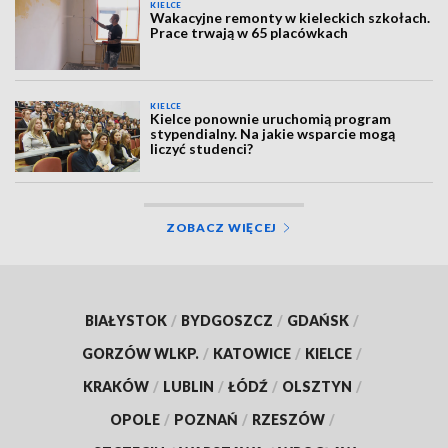
KIELCE
Wakacyjne remonty w kieleckich szkołach.
Prace trwają w 65 placówkach
KIELCE
Kielce ponownie uruchomią program
stypendialny. Na jakie wsparcie mogą
liczyć studenci?
ZOBACZ WIĘCEJ
BIAŁYSTOK
/
BYDGOSZCZ
/
GDAŃSK
/
GORZÓW WLKP.
/
KATOWICE
/
KIELCE
/
KRAKÓW
/
LUBLIN
/
ŁÓDŹ
/
OLSZTYN
/
OPOLE
/
POZNAŃ
/
RZESZÓW
/