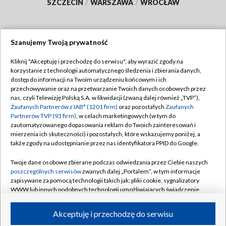
SZCZECIN
/
WARSZAWA
/
WROCŁAW
Szanujemy Twoją prywatność
Dołącz do nas:
Kliknij "Akceptuję i przechodzę do serwisu", aby wyrazić zgody na
korzystanie z technologii automatycznego śledzenia i zbierania danych,
TVP
dostęp do informacji na Twoim urządzeniu końcowym i ich
Abonament TVP
przechowywanie oraz na przetwarzanie Twoich danych osobowych przez
Regulamin TVP
nas, czyli Telewizję Polską S.A. w likwidacji (zwaną dalej również „TVP”),
Emisja w TVP
Polityka prywatności
Zaufanych Partnerów z IAB* (1201 firm)
oraz pozostałych
Zaufanych
Partnerów TVP (93 firm)
, w celach marketingowych (w tym do
Centrum informacji TVP
Moje zgody
zautomatyzowanego dopasowania reklam do Twoich zainteresowań i
mierzenia ich skuteczności) i pozostałych, które wskazujemy poniżej, a
Naziemna Telewizja Cyfrowa
Pomoc
także zgody na udostępnianie przez nas identyfikatora PPID do Google.
Sklep TVP
Biuro reklamy
Twoje dane osobowe zbierane podczas odwiedzania przez Ciebie naszych
Rada Programowa
Kontakt
poszczególnych serwisów
zwanych dalej „Portalem”, w tym informacje
zapisywane za pomocą technologii takich jak: pliki cookie, sygnalizatory
System NOS
WWW lub innych podobnych technologii umożliwiających świadczenie
dopasowanych i bezpiecznych usług, personalizację treści oraz reklam,
Informacje o nadawcy
Kanały
udostępnianie funkcji mediów społecznościowych oraz analizowanie
Akceptuję i przechodzę do serwisu
ruchu w Internecie.
Program dla prasy