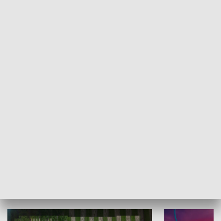
Informator kulturalny
Drzwi do kult
TECHNIKA I MOTORYZACJA
WYPOCZYNEK I REKREACJA