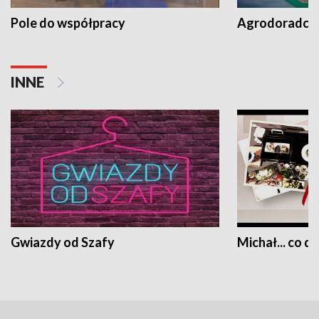
Pole do współpracy
Agrodoradcy 
INNE
Gwiazdy od Szafy
Michał... co dz