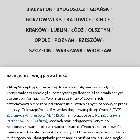
BIAŁYSTOK
/
BYDGOSZCZ
/
GDAŃSK
/
GORZÓW WLKP.
/
KATOWICE
/
KIELCE
/
KRAKÓW
/
LUBLIN
/
ŁÓDŹ
/
OLSZTYN
/
OPOLE
/
POZNAŃ
/
RZESZÓW
/
SZCZECIN
/
WARSZAWA
/
WROCŁAW
Szanujemy Twoją prywatność
Dołącz do nas:
Kliknij "Akceptuję i przechodzę do serwisu", aby wyrazić zgody na
korzystanie z technologii automatycznego śledzenia i zbierania danych,
TVP
dostęp do informacji na Twoim urządzeniu końcowym i ich
Abonament TVP
przechowywanie oraz na przetwarzanie Twoich danych osobowych przez
Regulamin TVP
nas, czyli Telewizję Polską S.A. w likwidacji (zwaną dalej również „TVP”),
Emisja w TVP
Zaufanych Partnerów z IAB* (1201 firm)
oraz pozostałych
Zaufanych
Polityka prywatności
Partnerów TVP (93 firm)
, w celach marketingowych (w tym do
Centrum informacji TVP
Moje zgody
zautomatyzowanego dopasowania reklam do Twoich zainteresowań i
mierzenia ich skuteczności) i pozostałych, które wskazujemy poniżej, a
Naziemna Telewizja Cyfrowa
Pomoc
także zgody na udostępnianie przez nas identyfikatora PPID do Google.