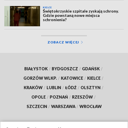
KIELCE
Świętokrzyskie szpitale zyskają schrony.
Gdzie powstaną nowe miejsca
schronienia?
ZOBACZ WIĘCEJ
BIAŁYSTOK
/
BYDGOSZCZ
/
GDAŃSK
/
GORZÓW WLKP.
/
KATOWICE
/
KIELCE
/
KRAKÓW
/
LUBLIN
/
ŁÓDŹ
/
OLSZTYN
/
OPOLE
/
POZNAŃ
/
RZESZÓW
/
SZCZECIN
/
WARSZAWA
/
WROCŁAW