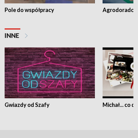
Pole do współpracy
Agrodoradcy 
INNE
Gwiazdy od Szafy
Michał... co dz