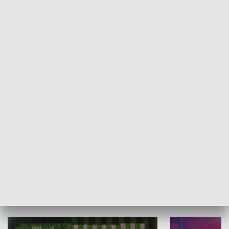
Informator kulturalny
Drzwi do kult
TECHNIKA I MOTORYZACJA
WYPOCZYNEK I REKREACJA