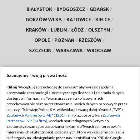
BIAŁYSTOK
/
BYDGOSZCZ
/
GDAŃSK
/
GORZÓW WLKP.
/
KATOWICE
/
KIELCE
/
KRAKÓW
/
LUBLIN
/
ŁÓDŹ
/
OLSZTYN
/
OPOLE
/
POZNAŃ
/
RZESZÓW
/
SZCZECIN
/
WARSZAWA
/
WROCŁAW
Szanujemy Twoją prywatność
Dołącz do nas:
Kliknij "Akceptuję i przechodzę do serwisu", aby wyrazić zgody na
korzystanie z technologii automatycznego śledzenia i zbierania danych,
TVP
dostęp do informacji na Twoim urządzeniu końcowym i ich
Abonament TVP
przechowywanie oraz na przetwarzanie Twoich danych osobowych przez
Regulamin TVP
nas, czyli Telewizję Polską S.A. w likwidacji (zwaną dalej również „TVP”),
Emisja w TVP
Zaufanych Partnerów z IAB* (1201 firm)
oraz pozostałych
Zaufanych
Polityka prywatności
Partnerów TVP (93 firm)
, w celach marketingowych (w tym do
Centrum informacji TVP
Moje zgody
zautomatyzowanego dopasowania reklam do Twoich zainteresowań i
mierzenia ich skuteczności) i pozostałych, które wskazujemy poniżej, a
Naziemna Telewizja Cyfrowa
Pomoc
także zgody na udostępnianie przez nas identyfikatora PPID do Google.