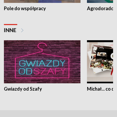
Pole do współpracy
Agrodoradcy 
INNE
Gwiazdy od Szafy
Michał... co dz