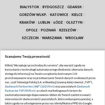
BIAŁYSTOK
/
BYDGOSZCZ
/
GDAŃSK
/
GORZÓW WLKP.
/
KATOWICE
/
KIELCE
/
KRAKÓW
/
LUBLIN
/
ŁÓDŹ
/
OLSZTYN
/
OPOLE
/
POZNAŃ
/
RZESZÓW
/
SZCZECIN
/
WARSZAWA
/
WROCŁAW
Szanujemy Twoją prywatność
Dołącz do nas:
Kliknij "Akceptuję i przechodzę do serwisu", aby wyrazić zgody na
korzystanie z technologii automatycznego śledzenia i zbierania danych,
TVP
dostęp do informacji na Twoim urządzeniu końcowym i ich
Abonament TVP
przechowywanie oraz na przetwarzanie Twoich danych osobowych przez
Regulamin TVP
nas, czyli Telewizję Polską S.A. w likwidacji (zwaną dalej również „TVP”),
Emisja w TVP
Zaufanych Partnerów z IAB* (1201 firm)
oraz pozostałych
Zaufanych
Polityka prywatności
Partnerów TVP (93 firm)
, w celach marketingowych (w tym do
Centrum informacji TVP
Moje zgody
zautomatyzowanego dopasowania reklam do Twoich zainteresowań i
mierzenia ich skuteczności) i pozostałych, które wskazujemy poniżej, a
Naziemna Telewizja Cyfrowa
Pomoc
także zgody na udostępnianie przez nas identyfikatora PPID do Google.