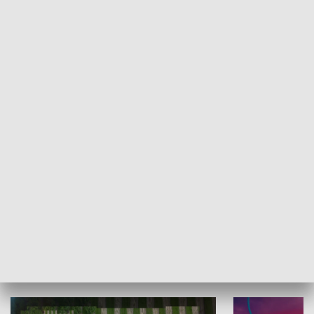
Informator kulturalny
Drzwi do kult
TECHNIKA I MOTORYZACJA
WYPOCZYNEK I REKREACJA