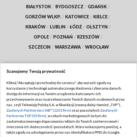
BIAŁYSTOK
/
BYDGOSZCZ
/
GDAŃSK
/
GORZÓW WLKP.
/
KATOWICE
/
KIELCE
/
KRAKÓW
/
LUBLIN
/
ŁÓDŹ
/
OLSZTYN
/
OPOLE
/
POZNAŃ
/
RZESZÓW
/
SZCZECIN
/
WARSZAWA
/
WROCŁAW
Szanujemy Twoją prywatność
Dołącz do nas:
Kliknij "Akceptuję i przechodzę do serwisu", aby wyrazić zgody na
korzystanie z technologii automatycznego śledzenia i zbierania danych,
TVP
dostęp do informacji na Twoim urządzeniu końcowym i ich
Abonament TVP
przechowywanie oraz na przetwarzanie Twoich danych osobowych przez
Regulamin TVP
nas, czyli Telewizję Polską S.A. w likwidacji (zwaną dalej również „TVP”),
Emisja w TVP
Polityka prywatności
Zaufanych Partnerów z IAB* (1201 firm)
oraz pozostałych
Zaufanych
Partnerów TVP (93 firm)
, w celach marketingowych (w tym do
Centrum informacji TVP
Moje zgody
zautomatyzowanego dopasowania reklam do Twoich zainteresowań i
mierzenia ich skuteczności) i pozostałych, które wskazujemy poniżej, a
Naziemna Telewizja Cyfrowa
Pomoc
także zgody na udostępnianie przez nas identyfikatora PPID do Google.