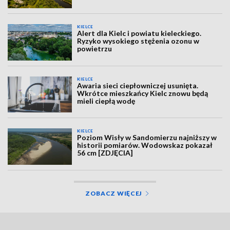
KIELCE
Alert dla Kielc i powiatu kieleckiego.
Ryzyko wysokiego stężenia ozonu w
powietrzu
KIELCE
Awaria sieci ciepłowniczej usunięta.
Wkrótce mieszkańcy Kielc znowu będą
mieli ciepłą wodę
KIELCE
Poziom Wisły w Sandomierzu najniższy w
historii pomiarów. Wodowskaz pokazał
56 cm [ZDJĘCIA]
ZOBACZ WIĘCEJ