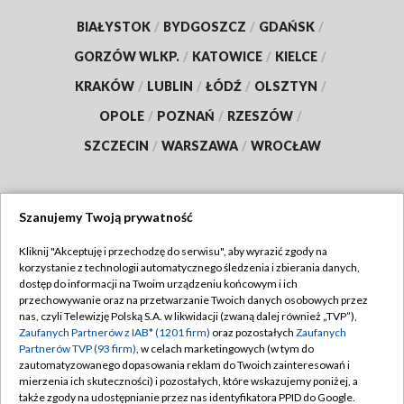
BIAŁYSTOK
/
BYDGOSZCZ
/
GDAŃSK
/
GORZÓW WLKP.
/
KATOWICE
/
KIELCE
/
KRAKÓW
/
LUBLIN
/
ŁÓDŹ
/
OLSZTYN
/
OPOLE
/
POZNAŃ
/
RZESZÓW
/
SZCZECIN
/
WARSZAWA
/
WROCŁAW
Szanujemy Twoją prywatność
Dołącz do nas:
Kliknij "Akceptuję i przechodzę do serwisu", aby wyrazić zgody na
korzystanie z technologii automatycznego śledzenia i zbierania danych,
TVP
dostęp do informacji na Twoim urządzeniu końcowym i ich
Abonament TVP
przechowywanie oraz na przetwarzanie Twoich danych osobowych przez
Regulamin TVP
nas, czyli Telewizję Polską S.A. w likwidacji (zwaną dalej również „TVP”),
Emisja w TVP
Zaufanych Partnerów z IAB* (1201 firm)
oraz pozostałych
Zaufanych
Polityka prywatności
Partnerów TVP (93 firm)
, w celach marketingowych (w tym do
Centrum informacji TVP
Moje zgody
zautomatyzowanego dopasowania reklam do Twoich zainteresowań i
mierzenia ich skuteczności) i pozostałych, które wskazujemy poniżej, a
Naziemna Telewizja Cyfrowa
Pomoc
także zgody na udostępnianie przez nas identyfikatora PPID do Google.