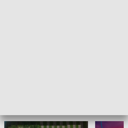
Informator kulturalny
Drzwi do kult
TECHNIKA I MOTORYZACJA
WYPOCZYNEK I REKREACJA