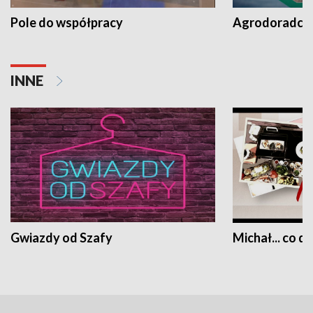
Pole do współpracy
Agrodoradcy 
INNE
Gwiazdy od Szafy
Michał... co dz