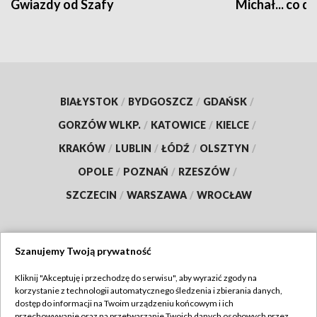
Gwiazdy od Szafy
Michał... co dz
BIAŁYSTOK
/
BYDGOSZCZ
/
GDAŃSK
/
GORZÓW WLKP.
/
KATOWICE
/
KIELCE
/
KRAKÓW
/
LUBLIN
/
ŁÓDŹ
/
OLSZTYN
/
OPOLE
/
POZNAŃ
/
RZESZÓW
/
SZCZECIN
/
WARSZAWA
/
WROCŁAW
Szanujemy Twoją prywatność
Dołącz do nas:
Kliknij "Akceptuję i przechodzę do serwisu", aby wyrazić zgody na
korzystanie z technologii automatycznego śledzenia i zbierania danych,
TVP
dostęp do informacji na Twoim urządzeniu końcowym i ich
Abonament TVP
przechowywanie oraz na przetwarzanie Twoich danych osobowych przez