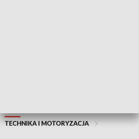
KULTURA I SZTUKA
Informator kulturalny
Drzwi do kult
TECHNIKA I MOTORYZACJA