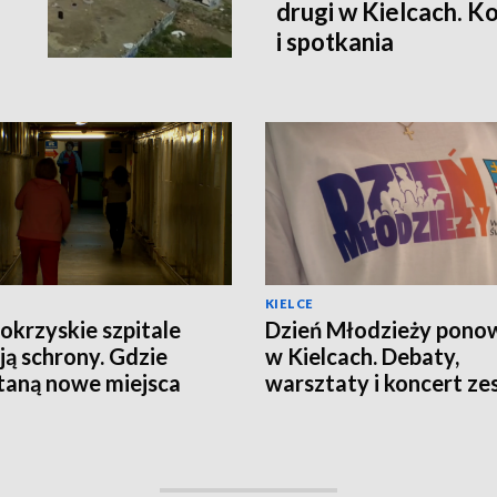
drugi w Kielcach. K
i spotkania
KIELCE
okrzyskie szpitale
Dzień Młodzieży pono
ją schrony. Gdzie
w Kielcach. Debaty,
aną nowe miejsca
warsztaty i koncert ze
nienia?
Modelki