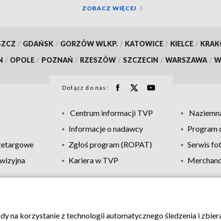
ZOBACZ WIĘCEJ
SZCZ
/
GDAŃSK
/
GORZÓW WLKP.
/
KATOWICE
/
KIELCE
/
KRA
N
/
OPOLE
/
POZNAŃ
/
RZESZÓW
/
SZCZECIN
/
WARSZAWA
/
W
Dołącz do nas:
Centrum informacji TVP
Naziemna
Informacje o nadawcy
Program d
zetargowe
Zgłoś program (ROPAT)
Serwis fo
wizyjna
Kariera w TVP
Merchandi
Polityka prywatności
Moje zgody
Pomoc
Biuro re
ody na korzystanie z technologii automatycznego śledzenia i zbie