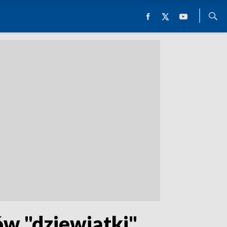
ów "dziewiątki"