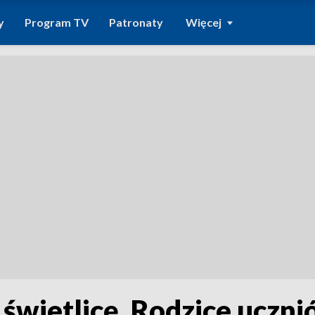
y
Program TV
Patronaty
Więcej
wietlicę. Rodzice uczni