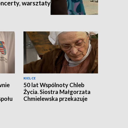
oncerty, warsztaty
KIELCE
wnie
50 lat Wspólnoty Chleb
Życia. Siostra Małgorzata
społu
Chmielewska przekazuje
odpowiedzialność
następcom