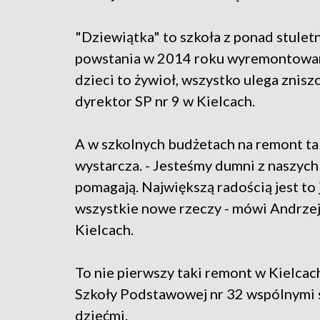
"Dziewiątka" to szkoła z ponad stuletni
powstania w 2014 roku wyremontowano m.
dzieci to żywioł, wszystko ulega znisz
dyrektor SP nr 9 w Kielcach.
A w szkolnych budżetach na remont tak
wystarcza. - Jesteśmy dumni z naszych 
pomagają. Największą radością jest to ja
wszystkie nowe rzeczy - mówi Andrzej
Kielcach.
To nie pierwszy taki remont w Kielcach
Szkoły Podstawowej nr 32 wspólnymi 
dziećmi.