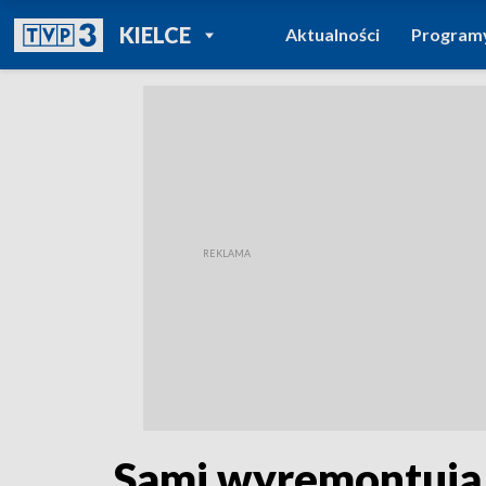
POWRÓT DO
KIELCE
Aktualności
Program
TVP REGIONY
Sami wyremontują ś