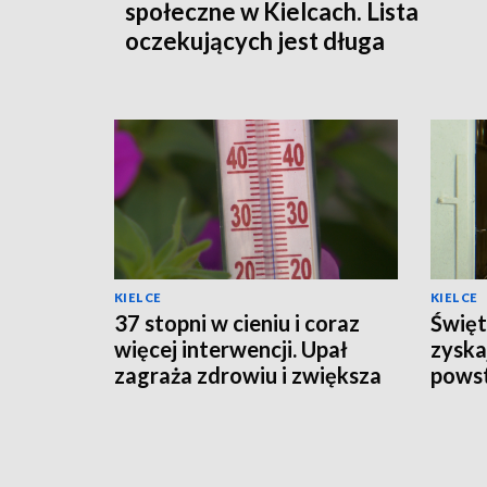
społeczne w Kielcach. Lista
oczekujących jest długa
KIELCE
KIELCE
37 stopni w cieniu i coraz
Święt
więcej interwencji. Upał
zyska
zagraża zdrowiu i zwiększa
powst
ryzyko pożarów
schro