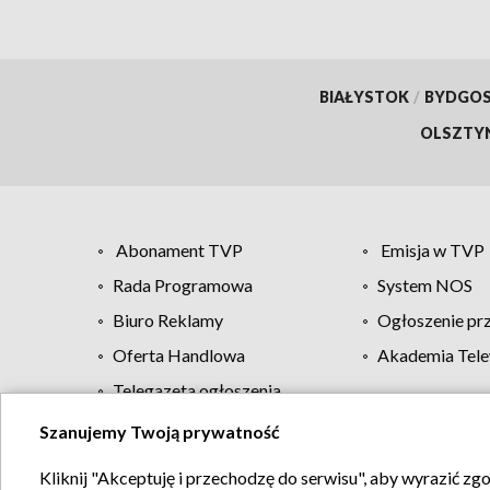
BIAŁYSTOK
/
BYDGO
OLSZTY
Abonament TVP
Emisja w TVP
Rada Programowa
System NOS
Biuro Reklamy
Ogłoszenie pr
Oferta Handlowa
Akademia Tele
Telegazeta ogłoszenia
Szanujemy Twoją prywatność
Regulamin TVP
Kliknij "Akceptuję i przechodzę do serwisu", aby wyrazić zg