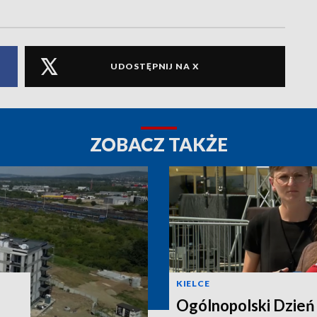
UDOSTĘPNIJ NA X
ZOBACZ TAKŻE
KIELCE
Ogólnopolski Dzień