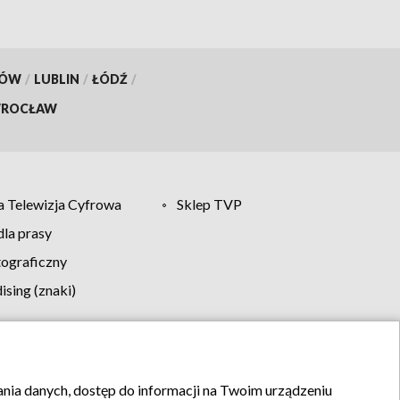
KÓW
/
LUBLIN
/
ŁÓDŹ
/
ROCŁAW
 Telewizja Cyfrowa
Sklep TVP
la prasy
tograficzny
sing (znaki)
klamy
Kontakt
rania danych, dostęp do informacji na Twoim urządzeniu