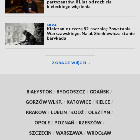
partyzantów. 81 lat od rozbicia
kieleckiego więzienia
KIELCE
Kielczanie uczczą 82. rocznicę Powstania
Warszawskiego. Na ul. Sienkiewicza stanie
barykada
ZOBACZ WIĘCEJ
BIAŁYSTOK
/
BYDGOSZCZ
/
GDAŃSK
/
GORZÓW WLKP.
/
KATOWICE
/
KIELCE
/
KRAKÓW
/
LUBLIN
/
ŁÓDŹ
/
OLSZTYN
/
OPOLE
/
POZNAŃ
/
RZESZÓW
/
SZCZECIN
/
WARSZAWA
/
WROCŁAW