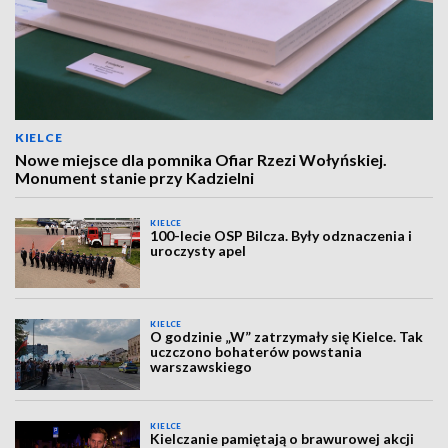
KIELCE
Nowe miejsce dla pomnika Ofiar Rzezi Wołyńskiej.
Monument stanie przy Kadzielni
KIELCE
100-lecie OSP Bilcza. Były odznaczenia i
uroczysty apel
KIELCE
O godzinie „W” zatrzymały się Kielce. Tak
uczczono bohaterów powstania
warszawskiego
KIELCE
Kielczanie pamiętają o brawurowej akcji