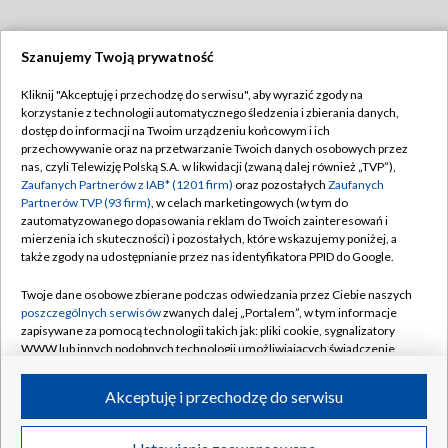
Szanujemy Twoją prywatność
Dołącz do nas:
Kliknij "Akceptuję i przechodzę do serwisu", aby wyrazić zgody na
korzystanie z technologii automatycznego śledzenia i zbierania danych,
TVP
dostęp do informacji na Twoim urządzeniu końcowym i ich
Abonament TVP
przechowywanie oraz na przetwarzanie Twoich danych osobowych przez
Regulamin TVP
nas, czyli Telewizję Polską S.A. w likwidacji (zwaną dalej również „TVP”),
Emisja w TVP
Polityka prywatności
Zaufanych Partnerów z IAB* (1201 firm)
oraz pozostałych
Zaufanych
Partnerów TVP (93 firm)
, w celach marketingowych (w tym do
Centrum informacji TVP
Moje zgody
zautomatyzowanego dopasowania reklam do Twoich zainteresowań i
mierzenia ich skuteczności) i pozostałych, które wskazujemy poniżej, a
Naziemna Telewizja Cyfrowa
Pomoc
także zgody na udostępnianie przez nas identyfikatora PPID do Google.
Sklep TVP
Biuro reklamy
Twoje dane osobowe zbierane podczas odwiedzania przez Ciebie naszych
Rada Programowa
Kontakt
poszczególnych serwisów
zwanych dalej „Portalem”, w tym informacje
zapisywane za pomocą technologii takich jak: pliki cookie, sygnalizatory
System NOS
WWW lub innych podobnych technologii umożliwiających świadczenie
dopasowanych i bezpiecznych usług, personalizację treści oraz reklam,
Informacje o nadawcy
Kanały
udostępnianie funkcji mediów społecznościowych oraz analizowanie
Akceptuję i przechodzę do serwisu
ruchu w Internecie.
Program dla prasy
©2026 Telewizja Polska S.A. w likwidacji
Biuro Reklamy
Twoje dane osobowe zbierane podczas odwiedzania przez Ciebie