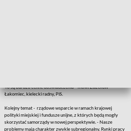
Kielce Kongres Polityki Miejskiej. - Często się mówi, że w
wielu miasta nie usuwa się barier architektonicznych. A więc
też, żeby pamiętać o tym tych osobach, które są
niepełnosprawne i umożliwić im normalne funkcjonowanie –
mówi Kazimierz Pałasz, były prezydent Konina.
Samorządowcy dyskutowali także nad rozwojem
gospodarczym miast, poruszono również problem
zagospodarowania przestrzennego w miejskich
aglomeracjach i małych miasteczkach. - W świetle
specustawy mieszkaniowej, czy pozwalać na lokalizację
obiektów wielomieszkaniowych, w jakich uwarunkowaniach.
To są bardzo cenne doświadczenia – mówi Zdzisław
Łakomiec, kielecki radny, PiS.
Kolejny temat - rządowe wsparcie w ramach krajowej
polityki miejskiej i fundusze unijne, z których będą mogły
skorzystać samorządy w nowej perspektywie. - Nasze
problemy mają charakter zwykle subregionalny. Rynki pracy