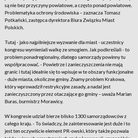
są nie bez przyczyny powiatowe, a często ponad powiatowe.
Problematyka ochrony środowiska – zaznacza Tomasz
Potkański, zastępca dyrektora Biura Związku Miast
Polskich.
Tutaj - jako najpilniejsze wyzwanie dla miast - uczestnicy
kongresu wymieniali walkę ze smogiem. Jak podkreślali - to
problem ponadregionalny, dlatego samorządy powinny tu
współpracować. - Powietrze i zanieczyszczenia nie mają
granic i tutaj idealnie się to wpisuje w te obszary funkcjonalne
- duże miasta, okoliczne gminy. Znamy problem Krakowa,
który wprowadził restrykcyjne zasady, a nadal jest
zanieczyszczony przez otaczające go gminy – uważa Marian
Buras, burmistrz Morawicy.
W kongresie udział bierze blisko 1300 samorządowców z
całego kraju. - To świadczy, że zainteresowanie jest duże i to
jest ten oczywiście element PR-owski, który także pozwala