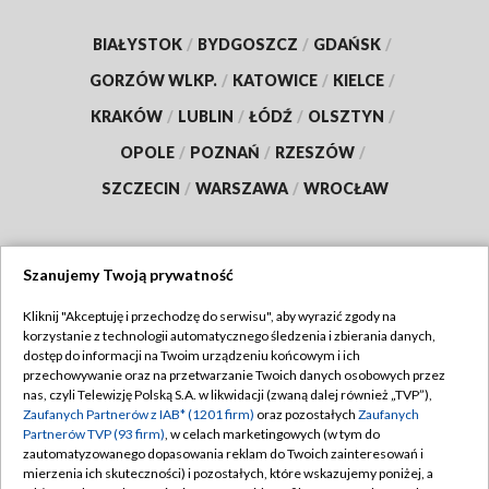
Polski przemysł przyspiesza. Produkcja
rośnie, a świętokrzyskie firmy zwiększają
moce
ZOBACZ WIĘCEJ
BIAŁYSTOK
/
BYDGOSZCZ
/
GDAŃSK
/
GORZÓW WLKP.
/
KATOWICE
/
KIELCE
/
Szanujemy Twoją prywatność
KRAKÓW
/
LUBLIN
/
ŁÓDŹ
/
OLSZTYN
/
Kliknij "Akceptuję i przechodzę do serwisu", aby wyrazić zgody na
OPOLE
/
POZNAŃ
/
RZESZÓW
/
korzystanie z technologii automatycznego śledzenia i zbierania danych,
dostęp do informacji na Twoim urządzeniu końcowym i ich
SZCZECIN
/
WARSZAWA
/
WROCŁAW
przechowywanie oraz na przetwarzanie Twoich danych osobowych przez
nas, czyli Telewizję Polską S.A. w likwidacji (zwaną dalej również „TVP”),
Zaufanych Partnerów z IAB* (1201 firm)
oraz pozostałych
Zaufanych
Partnerów TVP (93 firm)
, w celach marketingowych (w tym do
zautomatyzowanego dopasowania reklam do Twoich zainteresowań i
mierzenia ich skuteczności) i pozostałych, które wskazujemy poniżej, a
Dołącz do nas: