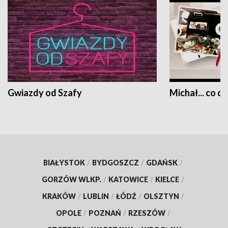
Gwiazdy od Szafy
Michał... co dz
BIAŁYSTOK
/
BYDGOSZCZ
/
GDAŃSK
/
GORZÓW WLKP.
/
KATOWICE
/
KIELCE
/
KRAKÓW
/
LUBLIN
/
ŁÓDŹ
/
OLSZTYN
/
OPOLE
/
POZNAŃ
/
RZESZÓW
/