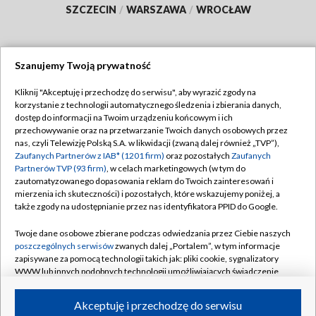
SZCZECIN
/
WARSZAWA
/
WROCŁAW
Szanujemy Twoją prywatność
Dołącz do nas:
Kliknij "Akceptuję i przechodzę do serwisu", aby wyrazić zgody na
korzystanie z technologii automatycznego śledzenia i zbierania danych,
TVP
dostęp do informacji na Twoim urządzeniu końcowym i ich
Abonament TVP
przechowywanie oraz na przetwarzanie Twoich danych osobowych przez
Regulamin TVP
nas, czyli Telewizję Polską S.A. w likwidacji (zwaną dalej również „TVP”),
Emisja w TVP
Polityka prywatności
Zaufanych Partnerów z IAB* (1201 firm)
oraz pozostałych
Zaufanych
Partnerów TVP (93 firm)
, w celach marketingowych (w tym do
Centrum informacji TVP
Moje zgody
zautomatyzowanego dopasowania reklam do Twoich zainteresowań i
mierzenia ich skuteczności) i pozostałych, które wskazujemy poniżej, a
Naziemna Telewizja Cyfrowa
Pomoc
także zgody na udostępnianie przez nas identyfikatora PPID do Google.
Sklep TVP
Biuro reklamy
Twoje dane osobowe zbierane podczas odwiedzania przez Ciebie naszych
Rada Programowa
Kontakt
poszczególnych serwisów
zwanych dalej „Portalem”, w tym informacje
zapisywane za pomocą technologii takich jak: pliki cookie, sygnalizatory
System NOS
WWW lub innych podobnych technologii umożliwiających świadczenie
dopasowanych i bezpiecznych usług, personalizację treści oraz reklam,
Informacje o nadawcy
Kanały
udostępnianie funkcji mediów społecznościowych oraz analizowanie
Akceptuję i przechodzę do serwisu
ruchu w Internecie.
Program dla prasy