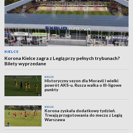
KIELCE
Korona Kielce zagra z Legią przy pełnych trybunach?
Bilety wyprzedane
KIELCE
Historyczny sezon dla Moravii i wielki
powrót AKS-u. Rusza walka o III-ligowe
punkty
KIELCE
Korona zyskała dodatkowy tydzień.
Trwają przygotowania do meczu z Legią
Warszawa