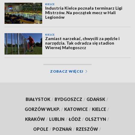
KIELCE
Industria Kielce poznała terminarz Ligi
Mistrzów. Na początek mecz w Hali
Legionów
KIELCE
Zamiast narzekać, chwycili za pędzle i
narzędzia. Tak odradza się stadion
Wiernej Małogoszcz
ZOBACZ WIĘCEJ
BIAŁYSTOK
/
BYDGOSZCZ
/
GDAŃSK
/
GORZÓW WLKP.
/
KATOWICE
/
KIELCE
/
KRAKÓW
/
LUBLIN
/
ŁÓDŹ
/
OLSZTYN
/
OPOLE
/
POZNAŃ
/
RZESZÓW
/