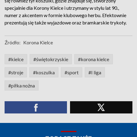
się również tył koszulki, gdzie znajduje się, stworzony
specjalnie dla Korony Kielce i utrzymany w stylu lat 90.,
numer z akcentem w formie klubowego herbu. Efektownie
prezentują się także wyjazdowe oraz bramkarskie trykoty.
Źródło:
Korona Kielce
#kielce
#świętokrzyskie
#korona kielce
#stroje
#koszulka
#sport
#I liga
#piłka nożna