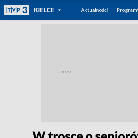
POWRÓT DO
KIELCE
Aktualności
Program
TVP REGIONY
W trosce o senioró