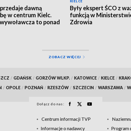
KIELCE
przedaje dawną
Były ekspert ŚCO z wa
ibę w centrum Kielc.
funkcją w Ministerstwi
 wywoławcza to ponad
Zdrowia
n zł
ZOBACZ WIĘCEJ
SZCZ
/
GDAŃSK
/
GORZÓW WLKP.
/
KATOWICE
/
KIELCE
/
KRA
N
/
OPOLE
/
POZNAŃ
/
RZESZÓW
/
SZCZECIN
/
WARSZAWA
/
W
Dołącz do nas:
Centrum informacji TVP
Naziemna
Informacje o nadawcy
Program d