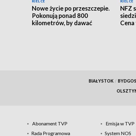
KIELCE
KIELCE
Nowe życie po przeszczepie.
NFZ s
Pokonują ponad 800
siedz
kilometrów, by dawać
Cena
nadzieję innym
10 ml
BIAŁYSTOK
/
BYDGO
OLSZTY
Abonament TVP
Emisja w TVP
Rada Programowa
System NOS