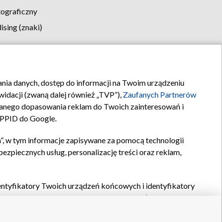
tograficzny
sing (znaki)
klamy
Kontakt
rania danych, dostęp do informacji na Twoim urządzeniu
idacji (zwaną dalej również „TVP”),
Zaufanych Partnerów
anego dopasowania reklam do Twoich zainteresowań i
a PPID do Google.
”, w tym informacje zapisywane za pomocą technologii
zpiecznych usług, personalizację treści oraz reklam,
identyfikatory Twoich urządzeń końcowych i identyfikatory
P,
Zaufanych Partnerów z IAB
oraz pozostałych
Zaufanych
 wyboru podstawowych reklam, wyboru spersonalizowanych
ch treści, pomiaru wydajności reklam, pomiaru wydajności