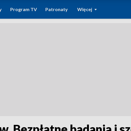
y
Program TV
Patronaty
Więcej
w. Bezpłatne badania i s