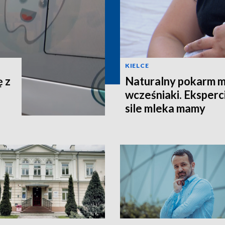
KIELCE
ę z
Naturalny pokarm 
wcześniaki. Eksperc
sile mleka mamy