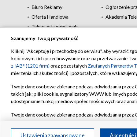
Biuro Reklamy
Ogłoszenie pr
Oferta Handlowa
Akademia Tele
Telegazeta ogłoszenia
Szanujemy Twoją prywatność
Regulamin TVP
Kliknij "Akceptuję i przechodzę do serwisu", aby wyrazić zg
końcowym i ich przechowywanie oraz na przetwarzanie Twoich
z IAB* (1201 firm)
oraz pozostałych
Zaufanych Partnerów T
mierzenia ich skuteczności) i pozostałych, które wskazujemy
Twoje dane osobowe zbierane podczas odwiedzania przez 
takich jak: pliki cookie, sygnalizatory WWW lub innych pod
udostępnianie funkcji mediów społecznościowych oraz anali
Twoje dane osobowe zbierane podczas odwiedzania przez 
plików cookie, informacje o Twoich wyszukiwaniach w serwi
Partnerów TVP
dla realizacji następujących celów i funkc
Ustawienia zaawansowane
Akceptuję i
reklam, tworzenia profilu spersonalizowanych reklam, tworz