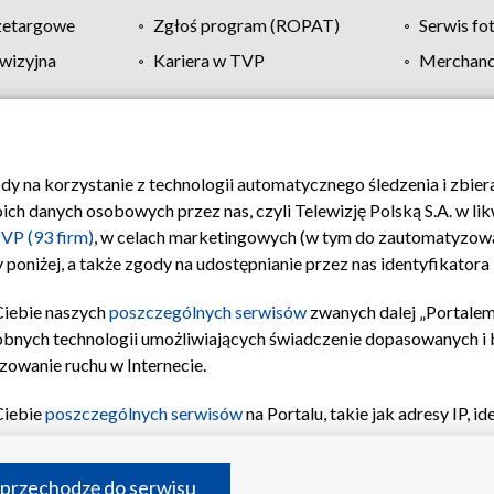
zetargowe
Zgłoś program (ROPAT)
Serwis fo
wizyjna
Kariera w TVP
Merchandi
Polityka prywatności
Moje zgody
Pomoc
Biuro re
ody na korzystanie z technologii automatycznego śledzenia i zbie
 danych osobowych przez nas, czyli Telewizję Polską S.A. w likw
VP (93 firm)
, w celach marketingowych (w tym do zautomatyzow
 poniżej, a także zgody na udostępnianie przez nas identyfikator
Ciebie naszych
poszczególnych serwisów
zwanych dalej „Portalem
obnych technologii umożliwiających świadczenie dopasowanych i be
zowanie ruchu w Internecie.
Ciebie
poszczególnych serwisów
na Portalu, takie jak adresy IP, 
sach Portalu czy historia odwiedzin będą przetwarzane przez TV
ji: przechowywania informacji na urządzeniu lub dostęp do nich,
©2026 Telewizja Polska S.A. w likwidacji
 przechodzę do serwisu
enia profilu spersonalizowanych treści, wyboru spersonalizowany