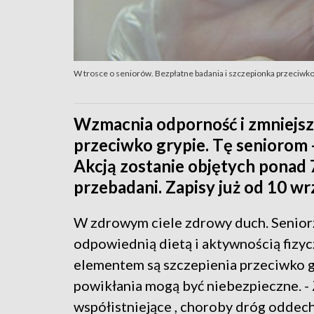
W trosce o seniorów. Bezpłatne badania i szczepionka przeciwko
Wzmacnia odporność i zmniejsz
przeciwko grypie. Tę seniorom 
Akcją zostanie objętych ponad
przebadani. Zapisy już od 10 wr
W zdrowym ciele zdrowy duch. Seniorz
odpowiednią dietą i aktywnością fizycz
elementem są szczepienia przeciwko gr
powikłania mogą być niebezpieczne. -
współistniejące , choroby dróg oddech