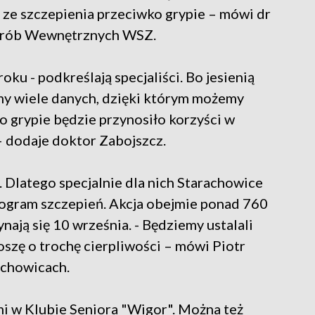
 ze szczepienia przeciwko grypie – mówi dr
Chorób Wewnętrznych WSZ.
ku - podkreślają specjaliści. Bo jesienią
my wiele danych, dzięki którym możemy
o grypie będzie przynosiło korzyści w
 dodaje doktor Zabojszcz.
. Dlatego specjalnie dla nich Starachowice
rogram szczepień. Akcja obejmie ponad 760
nają się 10 września. - Będziemy ustalali
oszę o trochę cierpliwości – mówi Piotr
chowicach.
i w Klubie Seniora "Wigor". Można też