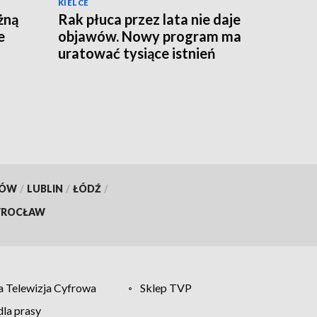
KIELCE
żną
Rak płuca przez lata nie daje
e
objawów. Nowy program ma
uratować tysiące istnień
KÓW
/
LUBLIN
/
ŁÓDŹ
/
ROCŁAW
 Telewizja Cyfrowa
Sklep TVP
la prasy